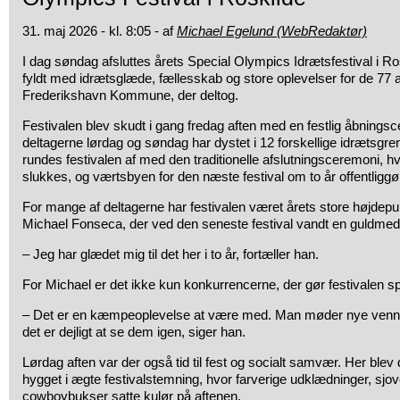
31. maj 2026 - kl. 8:05 - af
Michael Egelund (WebRedaktør)
I dag søndag afsluttes årets Special Olympics Idrætsfestival i R
fyldt med idrætsglæde, fællesskab og store oplevelser for de 77 at
Frederikshavn Kommune, der deltog.
Festivalen blev skudt i gang fredag aften med en festlig åbningsc
deltagerne lørdag og søndag har dystet i 12 forskellige idrætsgr
rundes festivalen af med den traditionelle afslutningsceremoni, h
slukkes, og værtsbyen for den næste festival om to år offentliggø
For mange af deltagerne har festivalen været årets store højdepu
Michael Fonseca, der ved den seneste festival vandt en guldmeda
– Jeg har glædet mig til det her i to år, fortæller han.
For Michael er det ikke kun konkurrencerne, der gør festivalen sp
– Det er en kæmpeoplevelse at være med. Man møder nye venner
det er dejligt at se dem igen, siger han.
Lørdag aften var der også tid til fest og socialt samvær. Her blev
hygget i ægte festivalstemning, hvor farverige udklædninger, sjove
cowboybukser satte kulør på aftenen.