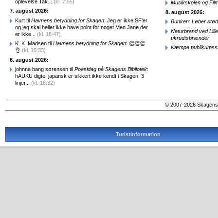
oplevelse Tak...
(kl. 7:55)
Musikskolen og Fil
7. august 2026:
8. august 2026:
Kurt til
Havnens betydning for Skagen
: Jeg er ikke SF’er
Bunken: Løber stød
og jeg skal heller ikke have point for noget Men Jane der
Naturbrand ved Lill
er ikke...
(kl. 18:47)
ukrudtsbrænder
K. K. Madsen til
Havnens betydning for Skagen
: 👏👏👏
Kæmpe publikumssu
👌
(kl. 15:33)
6. august 2026:
johnna bang sørensen til
Poesidag på Skagens Bibliotek
:
hAUKU digte, japansk er sikkert ikke kendt i Skagen: 3
linjer...
(kl. 18:32)
© 2007-2026 SkagensA
Turistinformation