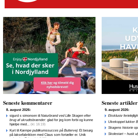
Seneste kommentarer
Seneste artikler
8. august 2026:
9. august 2026:
sigurd s simonsen til
Naturbrand ved Lille Skagen efter
Eksklusiv ferielejl
brug af ukrudtsbrænder
: glad for jeg kom forbi og kunne
Ulvekoppel lukker B
hjælpe med...
(kl. 16:19)
Skagens historie o
Kurt til
Kæmpe publikumssucces på Buttervej
: Et besøg
Skolestart – husk uly
på laksefabrikken med Claus som fortæller er. Unik