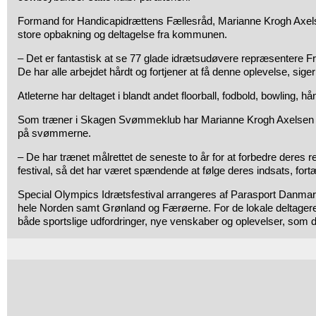
Formand for Handicapidrættens Fællesråd, Marianne Krogh Axels
store opbakning og deltagelse fra kommunen.
– Det er fantastisk at se 77 glade idrætsudøvere repræsentere
De har alle arbejdet hårdt og fortjener at få denne oplevelse, siger
Atleterne har deltaget i blandt andet floorball, fodbold, bowling, 
Som træner i Skagen Svømmeklub har Marianne Krogh Axelsen og
på svømmerne.
– De har trænet målrettet de seneste to år for at forbedre deres re
festival, så det har været spændende at følge deres indsats, fortæ
Special Olympics Idrætsfestival arrangeres af
Parasport Danma
hele Norden samt Grønland og Færøerne. For de lokale deltager
både sportslige udfordringer, nye venskaber og oplevelser, som d