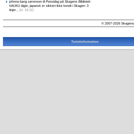
johnna bang sørensen til
Poesidag på Skagens Bibliotek
:
hAUKU digte, japansk er sikkert ikke kendt i Skagen: 3
linjer...
(kl. 18:32)
© 2007-2026 SkagensA
Turistinformation