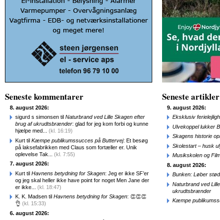
Seneste kommentarer
Seneste artikler
8. august 2026:
9. august 2026:
sigurd s simonsen til
Naturbrand ved Lille Skagen efter
Eksklusiv ferielejl
brug af ukrudtsbrænder
: glad for jeg kom forbi og kunne
Ulvekoppel lukker B
hjælpe med...
(kl. 16:19)
Skagens historie o
Kurt til
Kæmpe publikumssucces på Buttervej
: Et besøg
Skolestart – husk uly
på laksefabrikken med Claus som fortæller er. Unik
oplevelse Tak...
(kl. 7:55)
Musikskolen og Fil
7. august 2026:
8. august 2026:
Kurt til
Havnens betydning for Skagen
: Jeg er ikke SF’er
Bunken: Løber stød
og jeg skal heller ikke have point for noget Men Jane der
Naturbrand ved Lill
er ikke...
(kl. 18:47)
ukrudtsbrænder
K. K. Madsen til
Havnens betydning for Skagen
: 👏👏👏
Kæmpe publikumssu
👌
(kl. 15:33)
6. august 2026: