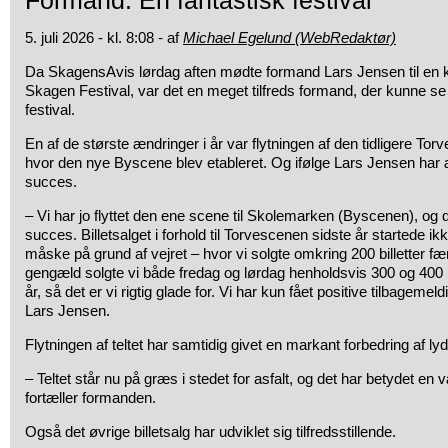
Formand: En fantastisk festival
5. juli 2026 - kl. 8:08 - af
Michael Egelund (WebRedaktør)
Da SkagensAvis lørdag aften mødte formand Lars Jensen til en k
Skagen Festival, var det en meget tilfreds formand, der kunne se 
festival.
En af de største ændringer i år var flytningen af den tidligere To
hvor den nye Byscene blev etableret. Og ifølge Lars Jensen har
succes.
– Vi har jo flyttet den ene scene til Skolemarken (Byscenen), og 
succes. Billetsalget i forhold til Torvescenen sidste år startede i
måske på grund af vejret – hvor vi solgte omkring 200 billetter fær
gengæld solgte vi både fredag og lørdag henholdsvis 300 og 400 bi
år, så det er vi rigtig glade for. Vi har kun fået positive tilbagemeld
Lars Jensen.
Flytningen af teltet har samtidig givet en markant forbedring af ly
– Teltet står nu på græs i stedet for asfalt, og det har betydet en 
fortæller formanden.
Også det øvrige billetsalg har udviklet sig tilfredsstillende.