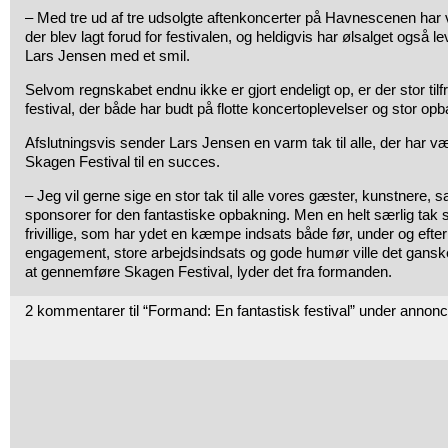
– Med tre ud af tre udsolgte aftenkoncerter på Havnescenen har vi 
der blev lagt forud for festivalen, og heldigvis har ølsalget også lev
Lars Jensen med et smil.
Selvom regnskabet endnu ikke er gjort endeligt op, er der stor ti
festival, der både har budt på flotte koncertoplevelser og stor op
Afslutningsvis sender Lars Jensen en varm tak til alle, der har væ
Skagen Festival til en succes.
– Jeg vil gerne sige en stor tak til alle vores gæster, kunstnere,
sponsorer for den fantastiske opbakning. Men en helt særlig tak s
frivillige, som har ydet en kæmpe indsats både før, under og efte
engagement, store arbejdsindsats og gode humør ville det ganske
at gennemføre Skagen Festival, lyder det fra formanden.
2 kommentarer til “Formand: En fantastisk festival” under annonc