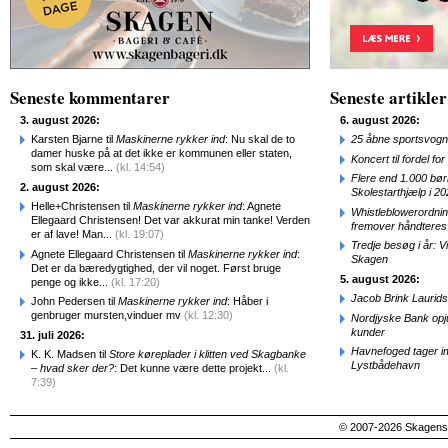
Seneste kommentarer
Seneste artikler
3. august 2026:
6. august 2026:
Karsten Bjarne til
Maskinerne rykker ind
: Nu skal de to
25 åbne sportsvogn
damer huske på at det ikke er kommunen eller staten,
Koncert til fordel f
som skal være...
(kl. 14:54)
Flere end 1.000 bø
2. august 2026:
Skolestarthjælp i 2
Helle+Christensen til
Maskinerne rykker ind
: Agnete
Whistleblowerordni
Ellegaard Christensen! Det var akkurat min tanke! Verden
fremover håndteres
er af lave! Man...
(kl. 19:07)
Tredje besøg i år: V
Agnete Ellegaard Christensen til
Maskinerne rykker ind
:
Skagen
Det er da bæredygtighed, der vil noget. Først bruge
5. august 2026:
penge og ikke...
(kl. 17:20)
Jacob Brink Laurids
John Pedersen til
Maskinerne rykker ind
: Håber i
genbruger mursten,vinduer mv
(kl. 12:30)
Nordjyske Bank opjus
kunder
31. juli 2026:
Havnefoged tager i
K. K. Madsen til
Store køreplader i klitten ved Skagbanke
Lystbådehavn
– hvad sker der?
: Det kunne være dette projekt...
(kl.
7:39)
© 2007-2026 SkagensA