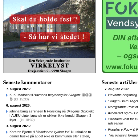
Seneste kommentarer
Seneste artikler
7. august 2026:
7. august 2026:
K. K. Madsen til
Havnens betydning for Skagen
: 👏👏👏
Havnens betydning 
👌
(kl. 15:33)
Skagen Havn søger
6. august 2026:
Nordjyllands Politi 
johnna bang sørensen til
Poesidag på Skagens Bibliotek
:
Kreativitet og ro i
hAUKU digte, japansk er sikkert ikke kendt i Skagen: 3
Stranden vest for Hø
linjer...
(kl. 18:32)
udseende
3. august 2026:
Populære Pop – & 
Karsten Bjarne til
Maskinerne rykker ind
: Nu skal de to
Tæl pindsvin lørdag
damer huske på at det ikke er kommunen eller staten,