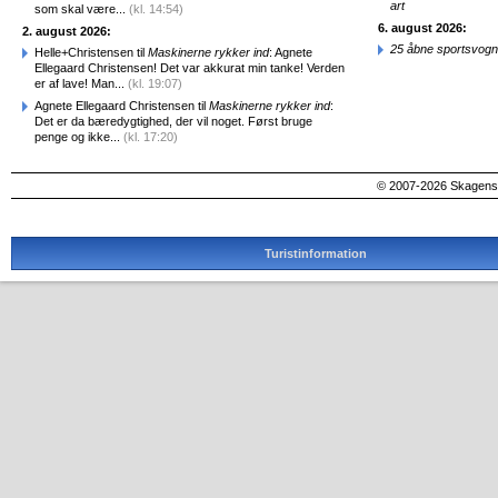
art
som skal være...
(kl. 14:54)
6. august 2026:
2. august 2026:
25 åbne sportsvogn
Helle+Christensen til
Maskinerne rykker ind
: Agnete
Ellegaard Christensen! Det var akkurat min tanke! Verden
er af lave! Man...
(kl. 19:07)
Agnete Ellegaard Christensen til
Maskinerne rykker ind
:
Det er da bæredygtighed, der vil noget. Først bruge
penge og ikke...
(kl. 17:20)
© 2007-2026 SkagensA
Turistinformation