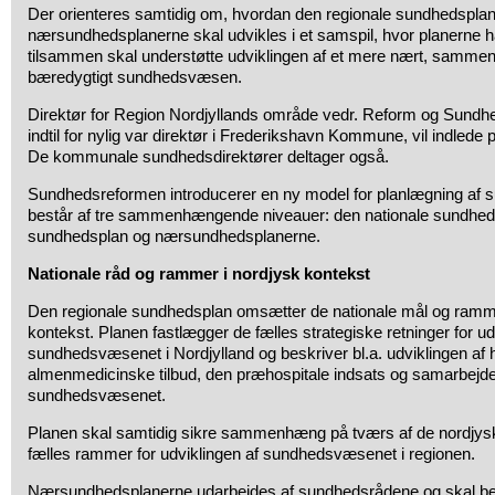
Der orienteres samtidig om, hvordan den regionale sundhedspla
nærsundhedsplanerne skal udvikles i et samspil, hvor planerne ha
tilsammen skal understøtte udviklingen af et mere nært, samm
bæredygtigt sundhedsvæsen.
Direktør for Region Nordjyllands område vedr. Reform og Sundhe
indtil for nylig var direktør i Frederikshavn Kommune, vil indlede
De kommunale sundhedsdirektører deltager også.
Sundhedsreformen introducerer en ny model for planlægning af
består af tre sammenhængende niveauer: den nationale sundheds
sundhedsplan og nærsundhedsplanerne.
Nationale råd og rammer i nordjysk kontekst
Den regionale sundhedsplan omsætter de nationale mål og rammer
kontekst. Planen fastlægger de fælles strategiske retninger for ud
sundhedsvæsenet i Nordjylland og beskriver bl.a. udviklingen af h
almenmedicinske tilbud, den præhospitale indsats og samarbejde
sundhedsvæsenet.
Planen skal samtidig sikre sammenhæng på tværs af de nordjy
fælles rammer for udviklingen af sundhedsvæsenet i regionen.
Nærsundhedsplanerne udarbejdes af sundhedsrådene og skal be