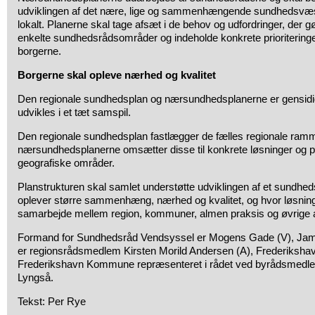
udviklingen af det nære, lige og sammenhængende sundhedsvæ
lokalt. Planerne skal tage afsæt i de behov og udfordringer, der g
enkelte sundhedsrådsområder og indeholde konkrete prioriteringe
borgerne.
Borgerne skal opleve nærhed og kvalitet
Den regionale sundhedsplan og nærsundhedsplanerne er gensidi
udvikles i et tæt samspil.
Den regionale sundhedsplan fastlægger de fælles regionale ramm
nærsundhedsplanerne omsætter disse til konkrete løsninger og pri
geografiske områder.
Planstrukturen skal samlet understøtte udviklingen af et sundh
oplever større sammenhæng, nærhed og kvalitet, og hvor løsninge
samarbejde mellem region, kommuner, almen praksis og øvrige a
Formand for Sundhedsråd Vendsyssel er Mogens Gade (V), Ja
er regionsrådsmedlem Kirsten Morild Andersen (A), Frederikshav
Frederikshavn Kommune repræsenteret i rådet ved byrådsmedl
Lyngså.
Tekst: Per Rye