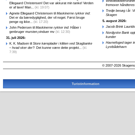
Whistleblowerordni
Ellegaard Christensen! Det var akkurat min tanke! Verden
fremover håndteres
er af lave! Man...
(kl. 19:07)
Tredje besøg i år: V
Agnete Ellegaard Christensen til
Maskinerne rykker ind
:
Skagen
Det er da bæredygtighed, der vil noget. Først bruge
5. august 2026:
penge og ikke...
(kl. 17:20)
Jacob Brink Laurids
John Pedersen til
Maskinerne rykker ind
: Håber i
genbruger mursten,vinduer mv
(kl. 12:30)
Nordjyske Bank opjus
kunder
31. juli 2026:
Havnefoged tager i
K. K. Madsen til
Store køreplader i klitten ved Skagbanke
Lystbådehavn
– hvad sker der?
: Det kunne være dette projekt...
(kl.
7:39)
© 2007-2026 SkagensA
Turistinformation