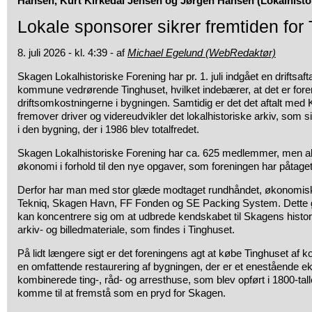
Hansen, Kurt Kirkedal Jensen og Jørgen Hansen (Lokalhistor
Lokale sponsorer sikrer fremtiden for
8. juli 2026 - kl. 4:39 - af
Michael Egelund (WebRedaktør)
Skagen Lokalhistoriske Forening har pr. 1. juli indgået en driftsa
kommune vedrørende Tinghuset, hvilket indebærer, at det er fore
driftsomkostningerne i bygningen. Samtidig er det det aftalt med
fremover driver og videreudvikler det lokalhistoriske arkiv, som si
i den bygning, der i 1986 blev totalfredet.
Skagen Lokalhistoriske Forening har ca. 625 medlemmer, men alli
økonomi i forhold til den nye opgaver, som foreningen har påtaget
Derfor har man med stor glæde modtaget rundhåndet, økonomisk 
Tekniq, Skagen Havn, FF Fonden og SE Packing System. Dette g
kan koncentrere sig om at udbrede kendskabet til Skagens histor
arkiv- og billedmateriale, som findes i Tinghuset.
På lidt længere sigt er det foreningens agt at købe Tinghuset 
en omfattende restaurering af bygningen, der er et enestående 
kombinerede ting-, råd- og arresthuse, som blev opført i 1800-talle
komme til at fremstå som en pryd for Skagen.