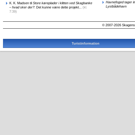
Havnefoged tager i
K. K. Madsen til
Store køreplader i klitten ved Skagbanke
Lystbådehavn
– hvad sker der?
: Det kunne være dette projekt...
(kl.
7:39)
© 2007-2026 SkagensA
Turistinformation