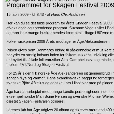
Programmet for Skagen Festival 2009 
15. april 2009 - kl. 8:43 - af
Hans Chr. Andersen
Her kan du se det fulde program for årets Skagen Festival 2009.
afvekslende og spændende program. Suzanne Vega spiller i Badm
og mon ikke mange husker hendes kæmpehit tilbage i 80’erne m
Folkemusikprisen 2008 Årets modtager er Åge Aleksandersen
Prisen gives som Danmarks bidrag til påskønnelse af musikere e
har ydet en særlig indsats inden for folkemusikkens udvikling elle
er knyttet til afdøde folkemusiker Alex Campbell navn og minde, 
mellem TV2/Nord og Skagen Festival.
For 25 år siden fi k norske Åge Aleksandersen sit gennembrud i
sangen ”Lys og varme”. Hans skandinaviske baggrund fornægtede
svenske Björn Afzelius og danske Lars Lilholt var med på pladen
Åge har samarbejdet med mange kendte personligheder inden for
eksempel norske Mari Boine Persen og svenske Michael Wiehe.
gæstet Skagen Festivalen tidligere.
I årenes løb har Åge udgivet 20 album og skrevet mere end 400 