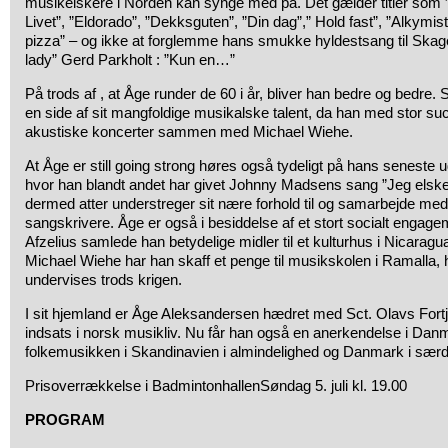
musikelskere i Norden kan synge med på. Det gælder titler som ”
Livet”, ”Eldorado”, ”Dekksguten”, ”Din dag”,” Hold fast”, ”Alkymiste
pizza” – og ikke at forglemme hans smukke hyldestsang til Skag
lady” Gerd Parkholt : ”Kun en…”
På trods af , at Åge runder de 60 i år, bliver han bedre og bedre. 
en side af sit mangfoldige musikalske talent, da han med stor s
akustiske koncerter sammen med Michael Wiehe.
At Åge er still going strong høres også tydeligt på hans seneste u
hvor han blandt andet har givet Johnny Madsens sang ”Jeg elsker
dermed atter understreger sit nære forhold til og samarbejde me
sangskrivere. Åge er også i besiddelse af et stort socialt eng
Afzelius samlede han betydelige midler til et kulturhus i Nicar
Michael Wiehe har han skaff et penge til musikskolen i Ramalla, h
undervises trods krigen.
I sit hjemland er Åge Aleksandersen hædret med Sct. Olavs Fortj
indsats i norsk musikliv. Nu får han også en anerkendelse i Danm
folkemusikken i Skandinavien i almindelighed og Danmark i sær
Prisoverrækkelse i BadmintonhallenSøndag 5. juli kl. 19.00
PROGRAM