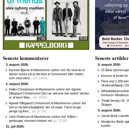
Seneste kommentarer
Seneste artikler
3. august 2026:
6. august 2026:
Karsten Bjarne til
Maskinerne rykker ind
: Nu skal de to
25 åbne sportsvogn
damer huske på at det ikke er kommunen eller staten,
Koncert til fordel f
som skal være...
(kl. 14:54)
Flere end 1.000 bø
2. august 2026:
Skolestarthjælp i 2
Helle+Christensen til
Maskinerne rykker ind
: Agnete
Whistleblowerordni
Ellegaard Christensen! Det var akkurat min tanke! Verden
fremover håndteres
er af lave! Man...
(kl. 19:07)
Tredje besøg i år: V
Agnete Ellegaard Christensen til
Maskinerne rykker ind
:
Skagen
Det er da bæredygtighed, der vil noget. Først bruge
5. august 2026:
penge og ikke...
(kl. 17:20)
Jacob Brink Laurids
John Pedersen til
Maskinerne rykker ind
: Håber i
genbruger mursten,vinduer mv
(kl. 12:30)
Nordjyske Bank opjus
kunder
31. juli 2026: