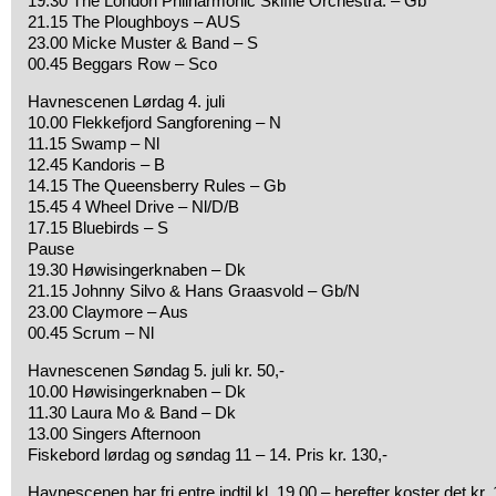
19.30 The London Philharmonic Skiffle Orchestra. – Gb
21.15 The Ploughboys – AUS
23.00 Micke Muster & Band – S
00.45 Beggars Row – Sco
Havnescenen Lørdag 4. juli
10.00 Flekkefjord Sangforening – N
11.15 Swamp – Nl
12.45 Kandoris – B
14.15 The Queensberry Rules – Gb
15.45 4 Wheel Drive – Nl/D/B
17.15 Bluebirds – S
Pause
19.30 Høwisingerknaben – Dk
21.15 Johnny Silvo & Hans Graasvold – Gb/N
23.00 Claymore – Aus
00.45 Scrum – Nl
Havnescenen Søndag 5. juli kr. 50,-
10.00 Høwisingerknaben – Dk
11.30 Laura Mo & Band – Dk
13.00 Singers Afternoon
Fiskebord lørdag og søndag 11 – 14. Pris kr. 130,-
Havnescenen har fri entre indtil kl. 19.00 – herefter koster det kr. 