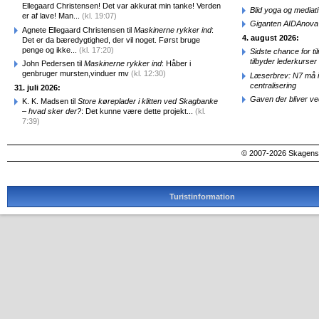
Ellegaard Christensen! Det var akkurat min tanke! Verden
Blid yoga og mediat
er af lave! Man...
(kl. 19:07)
Giganten AIDAnova e
Agnete Ellegaard Christensen til
Maskinerne rykker ind
:
4. august 2026:
Det er da bæredygtighed, der vil noget. Først bruge
penge og ikke...
(kl. 17:20)
Sidste chance for t
tilbyder lederkurse
John Pedersen til
Maskinerne rykker ind
: Håber i
genbruger mursten,vinduer mv
(kl. 12:30)
Læserbrev: N7 må ik
centralisering
31. juli 2026:
Gaven der bliver ve
K. K. Madsen til
Store køreplader i klitten ved Skagbanke
– hvad sker der?
: Det kunne være dette projekt...
(kl.
7:39)
© 2007-2026 SkagensA
Turistinformation