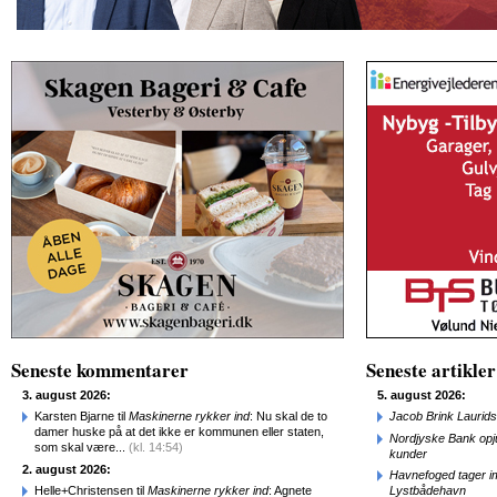
Seneste kommentarer
Seneste artikler
3. august 2026:
5. august 2026:
Karsten Bjarne til
Maskinerne rykker ind
: Nu skal de to
Jacob Brink Laurids
damer huske på at det ikke er kommunen eller staten,
Nordjyske Bank opjus
som skal være...
(kl. 14:54)
kunder
2. august 2026:
Havnefoged tager i
Helle+Christensen til
Maskinerne rykker ind
: Agnete
Lystbådehavn