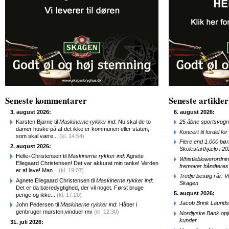
Seneste kommentarer
Seneste artikler
3. august 2026:
6. august 2026:
Karsten Bjarne til
Maskinerne rykker ind
: Nu skal de to
25 åbne sportsvogn
damer huske på at det ikke er kommunen eller staten,
Koncert til fordel f
som skal være...
(kl. 14:54)
Flere end 1.000 bø
2. august 2026:
Skolestarthjælp i 2
Helle+Christensen til
Maskinerne rykker ind
: Agnete
Whistleblowerordni
Ellegaard Christensen! Det var akkurat min tanke! Verden
fremover håndteres
er af lave! Man...
(kl. 19:07)
Tredje besøg i år: V
Agnete Ellegaard Christensen til
Maskinerne rykker ind
:
Skagen
Det er da bæredygtighed, der vil noget. Først bruge
5. august 2026:
penge og ikke...
(kl. 17:20)
Jacob Brink Laurids
John Pedersen til
Maskinerne rykker ind
: Håber i
genbruger mursten,vinduer mv
(kl. 12:30)
Nordjyske Bank opjus
kunder
31. juli 2026: