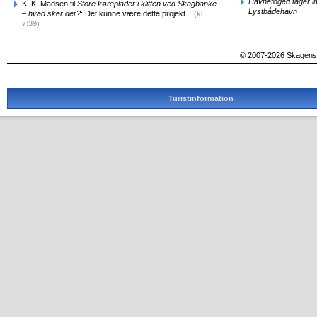
Havnefoged tager i
K. K. Madsen til
Store køreplader i klitten ved Skagbanke
Lystbådehavn
– hvad sker der?
: Det kunne være dette projekt...
(kl.
7:39)
© 2007-2026 SkagensA
Turistinformation