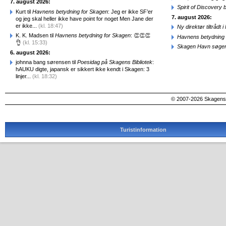
7. august 2026:
Spirit of Discovery
Kurt til
Havnens betydning for Skagen
: Jeg er ikke SF’er
7. august 2026:
og jeg skal heller ikke have point for noget Men Jane der
er ikke...
(kl. 18:47)
Ny direktør tiltråd
K. K. Madsen til
Havnens betydning for Skagen
: 👏👏👏
Havnens betydning 
👌
(kl. 15:33)
Skagen Havn søger
6. august 2026:
johnna bang sørensen til
Poesidag på Skagens Bibliotek
:
hAUKU digte, japansk er sikkert ikke kendt i Skagen: 3
linjer...
(kl. 18:32)
© 2007-2026 SkagensA
Turistinformation