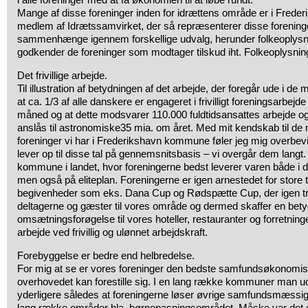
Mange af disse foreninger inden for idrættens område er i Fred
medlem af Idrætssamvirket, der så repræsenterer disse foreninger
sammenhænge igennem forskellige udvalg, herunder folkeoplysnin
godkender de foreninger som modtager tilskud iht. Folkeoplysnin
Det frivillige arbejde.
Til illustration af betydningen af det arbejde, der foregår ude i d
at ca. 1/3 af alle danskere er engageret i frivilligt foreningsarbejde
måned og at dette modsvarer 110.000 fuldtidsansattes arbejde og
anslås til astronomiske35 mia. om året. Med mit kendskab til d
foreninger vi har i Frederikshavn kommune føler jeg mig overbevi
lever op til disse tal på gennemsnitsbasis – vi overgår dem langt
kommune i landet, hvor foreningerne bedst leverer varen både i
men også på eliteplan. Foreningerne er igen arnestedet for store
begivenheder som eks. Dana Cup og Rødspætte Cup, der igen tr
deltagerne og gæster til vores område og dermed skaffer en bety
omsætningsforøgelse til vores hoteller, restauranter og forretninge
arbejde ved frivillig og ulønnet arbejdskraft.
Forebyggelse er bedre end helbredelse.
For mig at se er vores foreninger den bedste samfundsøkonomis
overhovedet kan forestille sig. I en lang række kommuner man u
yderligere således at foreningerne løser øvrige samfundsmæssig
lang række områder bla. børnepasningsområdet. Måske var det en