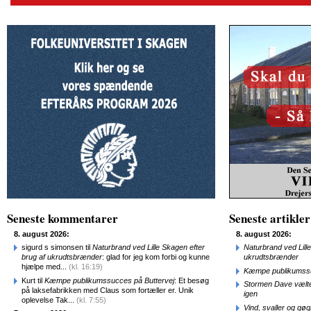
Seneste kommentarer
Seneste artikler
8. august 2026:
8. august 2026:
sigurd s simonsen til
Naturbrand ved Lille Skagen efter
Naturbrand ved Lill
brug af ukrudtsbrænder
: glad for jeg kom forbi og kunne
ukrudtsbrænder
hjælpe med...
(kl. 16:19)
Kæmpe publikumssu
Kurt til
Kæmpe publikumssucces på Buttervej
: Et besøg
Stormen Dave vælte
på laksefabrikken med Claus som fortæller er. Unik
igen
oplevelse Tak...
(kl. 7:55)
Vind, svaller og gø