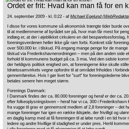
Ordet er frit: Hvad kan man få for en 
24. september 2009 - kl. 0:22 - af
Michael Egelund (WebRedaktø
I disse for vores kommune så økonomisk trængte tider burde over
til at medlemmerne af byrådet ser på, hvor man får mest for penge
indlæg er, at der i øjeblikket cirkulere en del besparelsesforslag, 
foreningsverdenen heller ikke går ram forbi. Konkret står forening
over 500.000 kr. i tilskud. På engang mange penge for de mange 
tilskud via Frederikshavnerordningen – men på den anden side e
forhold til kommunens budget på ca. 3 mia. Ved den sidste k
der heldigvis politisk enighed om, at foreningerne ikke skulle stille
Idrætssamvirkets vegne opfordre til at området friholdes i forbi
gennemførelse. Hvis I gør livet for ”surt” for foreningslederne bliv
betales senere hen meget større.
Forenings Danmark:
I Danmark findes der ca. 80.000 foreninger og heraf er der ca. 2
efter folkeoplysningsloven – heraf har vi ca. 300 i Frederiksha
fra vugge til grav er gennemsnit medlem af 2,8 foreninger – det h
mange foreninger har igen en række ildsjæle, der frivilligt og ulø
en daglig kamp med at få foreningen til at løbe rundt i en tid hvor 
ledere og andre frivillige til stadighed er under pres. Hertil komm
i alle foreninger med at få økonomien til at løbe rundt.