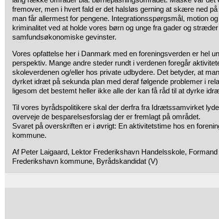
fremover, men i hvert fald er det halsløs gerning at skære ned 
man får allermest for pengene. Integrationsspørgsmål, motion 
kriminalitet ved at holde vores børn og unge fra gader og stræder
samfundsøkonomiske gevinster.
Vores opfattelse her i Danmark med en foreningsverden er hel unik
perspektiv. Mange andre steder rundt i verdenen foregår aktivitet
skoleverdenen og/eller hos private udbydere. Det betyder, at ma
dyrket idræt på sekunda plan med deraf følgende problemer i rela
ligesom det bestemt heller ikke alle der kan få råd til at dyrke idræ
Til vores byrådspolitikere skal der derfra fra Idrætssamvirket lyde 
overveje de besparelsesforslag der er fremlagt på området.
Svaret på overskriften er i øvrigt: En aktivitetstime hos en foreni
kommune.
Af Peter Laigaard, Lektor Frederikshavn Handelsskole, Formand
Frederikshavn kommune, Byrådskandidat (V)