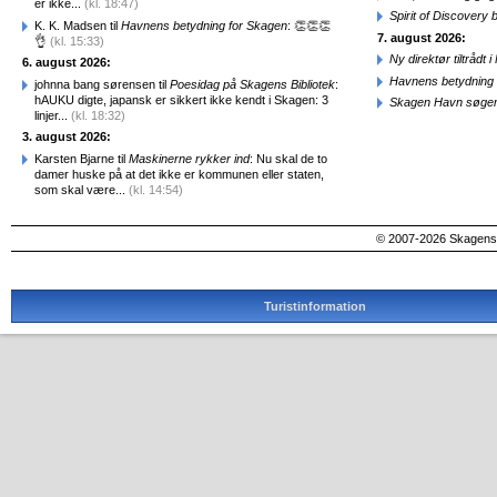
er ikke...
(kl. 18:47)
Spirit of Discovery
K. K. Madsen til
Havnens betydning for Skagen
: 👏👏👏
7. august 2026:
👌
(kl. 15:33)
Ny direktør tiltråd
6. august 2026:
Havnens betydning 
johnna bang sørensen til
Poesidag på Skagens Bibliotek
:
hAUKU digte, japansk er sikkert ikke kendt i Skagen: 3
Skagen Havn søger
linjer...
(kl. 18:32)
3. august 2026:
Karsten Bjarne til
Maskinerne rykker ind
: Nu skal de to
damer huske på at det ikke er kommunen eller staten,
som skal være...
(kl. 14:54)
© 2007-2026 SkagensA
Turistinformation