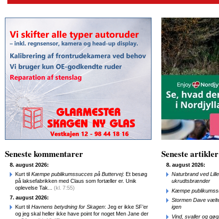
Seneste kommentarer
Seneste artikler
8. august 2026:
8. august 2026:
Kurt til
Kæmpe publikumssucces på Buttervej
: Et besøg
Naturbrand ved Lill
på laksefabrikken med Claus som fortæller er. Unik
ukrudtsbrænder
oplevelse Tak...
(kl. 7:55)
Kæmpe publikumssu
7. august 2026:
Stormen Dave vælte
Kurt til
Havnens betydning for Skagen
: Jeg er ikke SF’er
igen
og jeg skal heller ikke have point for noget Men Jane der
Vind, svaller og gø