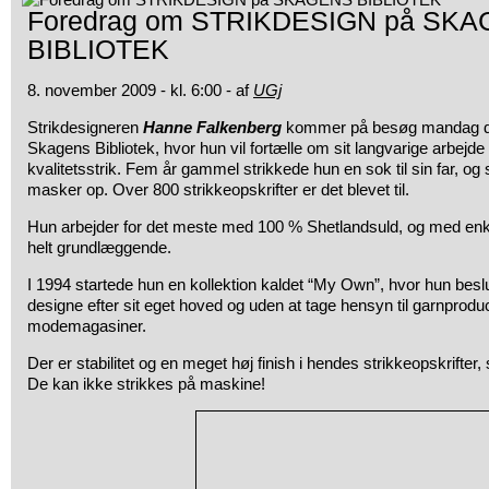
Foredrag om STRIKDESIGN på SK
BIBLIOTEK
8. november 2009 - kl. 6:00 - af
UGj
Strikdesigneren
Hanne Falkenberg
kommer på besøg mandag d
Skagens Bibliotek, hvor hun vil fortælle om sit langvarige arbejde
kvalitetsstrik. Fem år
gammel strikkede hun en sok til sin far, og s
masker op. Over 800 strikkeopskrifter er det blevet til.
Hun arbejder for det meste med 100 % Shetlandsuld, og med en
helt grundlæggende.
I 1994 startede hun en kollektion kaldet “My Own”, hvor hun bes
designe efter sit eget hoved og uden at tage hensyn til garnprodu
modemagasiner.
Der er stabilitet og en meget høj finish i hendes strikkeopskrifter, 
De kan ikke strikkes på maskine!