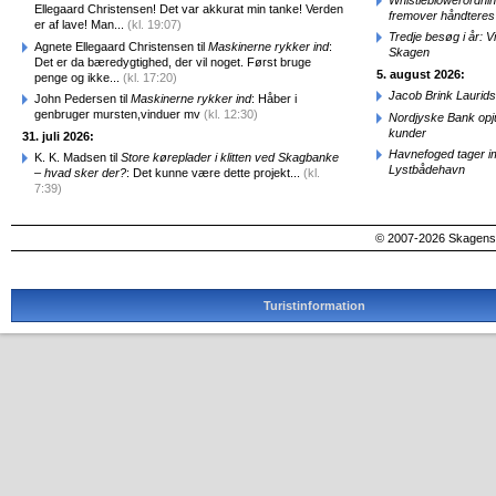
Ellegaard Christensen! Det var akkurat min tanke! Verden
fremover håndteres
er af lave! Man...
(kl. 19:07)
Tredje besøg i år: V
Agnete Ellegaard Christensen til
Maskinerne rykker ind
:
Skagen
Det er da bæredygtighed, der vil noget. Først bruge
5. august 2026:
penge og ikke...
(kl. 17:20)
Jacob Brink Laurids
John Pedersen til
Maskinerne rykker ind
: Håber i
genbruger mursten,vinduer mv
(kl. 12:30)
Nordjyske Bank opjus
kunder
31. juli 2026:
Havnefoged tager i
K. K. Madsen til
Store køreplader i klitten ved Skagbanke
Lystbådehavn
– hvad sker der?
: Det kunne være dette projekt...
(kl.
7:39)
© 2007-2026 SkagensA
Turistinformation