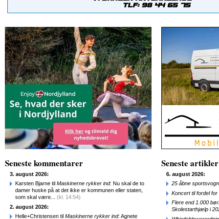
Seneste kommentarer
Seneste artikler
3. august 2026:
6. august 2026:
Karsten Bjarne til
Maskinerne rykker ind
: Nu skal de to
25 åbne sportsvogn
damer huske på at det ikke er kommunen eller staten,
Koncert til fordel f
som skal være...
(kl. 14:54)
Flere end 1.000 bø
2. august 2026:
Skolestarthjælp i 2
Helle+Christensen til
Maskinerne rykker ind
: Agnete
Whistleblowerordni