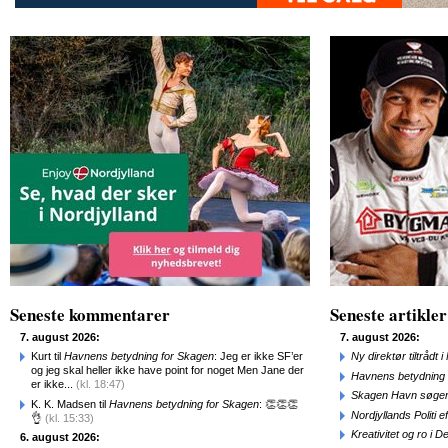
Seneste kommentarer
Seneste artikler
7. august 2026:
7. august 2026:
Kurt til
Havnens betydning for Skagen
: Jeg er ikke SF’er
Ny direktør tiltråd
og jeg skal heller ikke have point for noget Men Jane der
Havnens betydning 
er ikke...
(kl. 18:47)
Skagen Havn søger
K. K. Madsen til
Havnens betydning for Skagen
: 👏👏👏
Nordjyllands Politi 
👌
(kl. 15:33)
Kreativitet og ro i
6. august 2026: