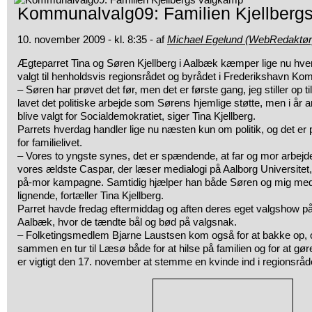
Kommunalvalg09: Familien Kjellberg
10. november 2009 - kl. 8:35 - af
Michael Egelund (WebRedaktør
Ægteparret Tina og Søren Kjellberg i Aalbæk kæmper lige nu hver 
valgt til henholdsvis regionsrådet og byrådet i Frederi
– Søren har prøvet det før, men det er første gang, jeg stiller op til 
lavet det politiske arbejde som Sørens hjemlige støtte, men i år a
blive valgt for Socialdemokratiet, siger Tina Kjellberg.
Parrets hverdag handler lige nu næsten kun om politik, og det er
for familielivet.
– Vores to yngste synes, det er spændende, at far og mor arbej
vores ældste Caspar, der læser medialogi på Aalborg Universitet,
på-mor kampagne. Samtidig hjælper han både Søren og mig med 
lignende, fortæller Tina Kjellberg.
Parret havde fredag eftermiddag og aften deres eget valgshow på
Aalbæk, hvor de tændte bål og bød på valgsnak.
– Folketingsmedlem Bjarne Laustsen kom også for at bakke op, 
sammen en tur til Læsø både for at hilse på familien og for at g
er vigtigt den 17. november at stemme en kvinde ind i regionsrådet