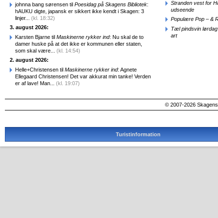
Stranden vest for Hø
johnna bang sørensen til
Poesidag på Skagens Bibliotek
:
udseende
hAUKU digte, japansk er sikkert ikke kendt i Skagen: 3
linjer...
(kl. 18:32)
Populære Pop – & 
3. august 2026:
Tæl pindsvin lørdag
art
Karsten Bjarne til
Maskinerne rykker ind
: Nu skal de to
damer huske på at det ikke er kommunen eller staten,
som skal være...
(kl. 14:54)
2. august 2026:
Helle+Christensen til
Maskinerne rykker ind
: Agnete
Ellegaard Christensen! Det var akkurat min tanke! Verden
er af lave! Man...
(kl. 19:07)
© 2007-2026 SkagensA
Turistinformation