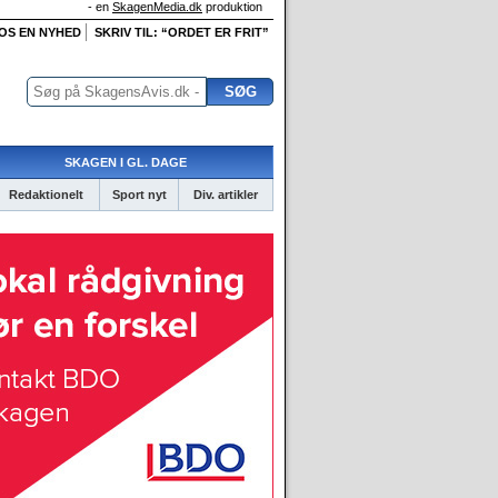
- en
SkagenMedia.dk
produktion
 OS EN NYHED
SKRIV TIL: “ORDET ER FRIT”
SKAGEN I GL. DAGE
Redaktionelt
Sport nyt
Div. artikler