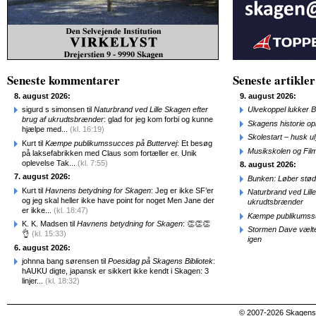
Seneste kommentarer
Seneste artikler
8. august 2026:
9. august 2026:
sigurd s simonsen til
Naturbrand ved Lille Skagen efter
Ulvekoppel lukker B
brug af ukrudtsbrænder
: glad for jeg kom forbi og kunne
Skagens historie o
hjælpe med...
(kl. 16:19)
Skolestart – husk uly
Kurt til
Kæmpe publikumssucces på Buttervej
: Et besøg
Musikskolen og Fil
på laksefabrikken med Claus som fortæller er. Unik
oplevelse Tak...
(kl. 7:55)
8. august 2026:
7. august 2026:
Bunken: Løber stød
Kurt til
Havnens betydning for Skagen
: Jeg er ikke SF’er
Naturbrand ved Lill
og jeg skal heller ikke have point for noget Men Jane der
ukrudtsbrænder
er ikke...
(kl. 18:47)
Kæmpe publikumssu
K. K. Madsen til
Havnens betydning for Skagen
: 👏👏👏
Stormen Dave vælte
👌
(kl. 15:33)
igen
6. august 2026:
johnna bang sørensen til
Poesidag på Skagens Bibliotek
:
hAUKU digte, japansk er sikkert ikke kendt i Skagen: 3
linjer...
(kl. 18:32)
© 2007-2026 SkagensA