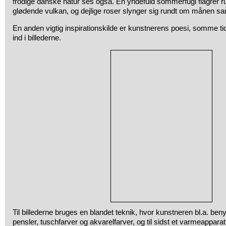
frodige danske natur ses også. En yndefuld sommerfugl flagrer ru
glødende vulkan, og dejlige roser slynger sig rundt om månen 
En anden vigtig inspirationskilde er kunstnerens poesi, somme tid
ind i billederne.
Til billederne bruges en blandet teknik, hvor kunstneren bl.a. be
pensler, tuschfarver og akvarelfarver, og til sidst et varmeappara