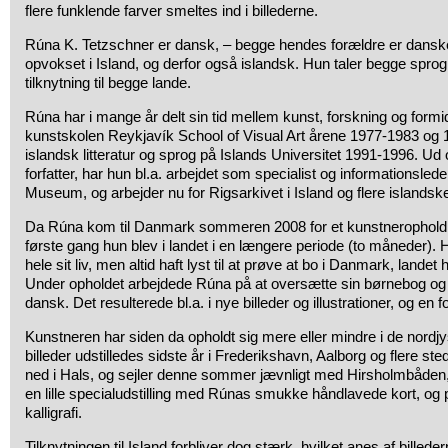
flere funklende farver smeltes ind i billederne.
Rúna K. Tetzschner er dansk, – begge hendes forældre er danske
opvokset i Island, og derfor også islandsk. Hun taler begge sprog
tilknytning til begge lande.
Rúna har i mange år delt sin tid mellem kunst, forskning og formi
kunstskolen Reykjavík School of Visual Art årene 1977-1983 og
islandsk litteratur og sprog på Islands Universitet 1991-1996. Ud
forfatter, har hun bl.a. arbejdet som specialist og informationsled
Museum, og arbejder nu for Rigsarkivet i Island og flere islands
Da Rúna kom til Danmark sommeren 2008 for et kunstnerophold 
første gang hun blev i landet i en længere periode (to måneder). 
hele sit liv, men altid haft lyst til at prøve at bo i Danmark, landet
Under opholdet arbejdede Rúna på at oversætte sin børnebog og si
dansk. Det resulterede bl.a. i nye billeder og illustrationer, og en f
Kunstneren har siden da opholdt sig mere eller mindre i de nord
billeder udstilledes sidste år i Frederikshavn, Aalborg og flere ste
ned i Hals, og sejler denne sommer jævnligt med Hirsholmbåden,
en lille specialudstilling med Rúnas smukke håndlavede kort, og
kalligrafi.
Tilknytningen til Island forbliver dog stærk, hvilket anes af billed