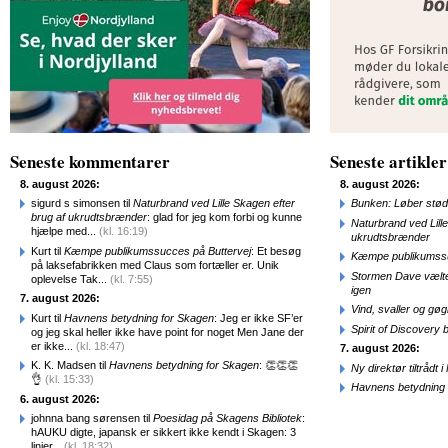
Seneste kommentarer
Seneste artikler
8. august 2026:
8. august 2026:
sigurd s simonsen til
Naturbrand ved Lille Skagen efter
Bunken: Løber stød
brug af ukrudtsbrænder
: glad for jeg kom forbi og kunne
Naturbrand ved Lill
hjælpe med...
(kl. 16:19)
ukrudtsbrænder
Kurt til
Kæmpe publikumssucces på Buttervej
: Et besøg
Kæmpe publikumssu
på laksefabrikken med Claus som fortæller er. Unik
Stormen Dave vælte
oplevelse Tak...
(kl. 7:55)
igen
7. august 2026:
Vind, svaller og gø
Kurt til
Havnens betydning for Skagen
: Jeg er ikke SF’er
Spirit of Discovery
og jeg skal heller ikke have point for noget Men Jane der
er ikke...
(kl. 18:47)
7. august 2026:
K. K. Madsen til
Havnens betydning for Skagen
: 👏👏👏
Ny direktør tiltråd
👌
(kl. 15:33)
Havnens betydning 
6. august 2026:
johnna bang sørensen til
Poesidag på Skagens Bibliotek
:
hAUKU digte, japansk er sikkert ikke kendt i Skagen: 3
linjer...
(kl. 18:32)