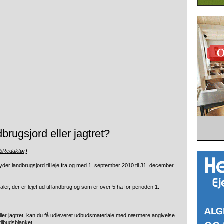
dbrugsjord eller jagtret?
ebRedaktør)
 landbrugsjord til leje fra og med 1. september 2010 til
31. december
er, der er lejet ud til landbrug og som er over 5 ha for perioden 1.
 eller jagtret, kan du få udleveret udbudsmateriale med nærmere angivelse
tilbudsblanket.