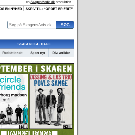
- en
SkagenMedia.dk
produktion
 OS EN NYHED
SKRIV TIL: “ORDET ER FRIT”
SKAGEN I GL. DAGE
Redaktionelt
Sport nyt
Div. artikler