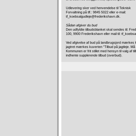
Udlevering sker ved henvendelse til Teknisk
Forvaltning på tlf.: 9845 5022 eller e-mail:
tf_koebsalgudleje@frederikshavn.dk.
Sådan afgiver du bud
Den udfyldte tilbudsblanket skal sendes til: F
100, 9900 Frederikshavn eller mail til: tf_koebs
Ved afgivelse af bud på landbrugsjord mærkes ku
jagtret mærkes kuverten ”Tilbud på jagtleje. Må
Kommunen er frit stillet med hensyn til valg af t
indhente supplerende tilbud (overbud).