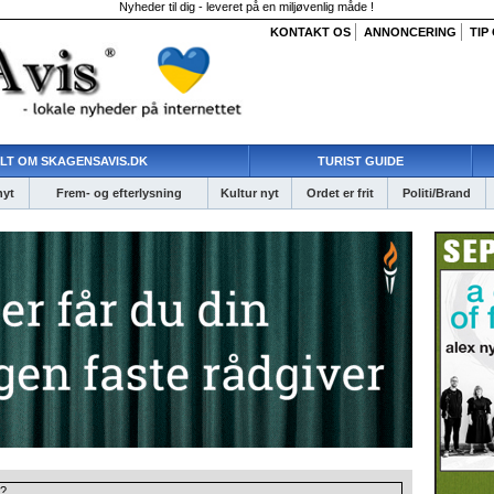
Nyheder til dig - leveret på en miljøvenlig måde !
KONTAKT OS
ANNONCERING
TIP
LT OM SKAGENSAVIS.DK
TURIST GUIDE
nyt
Frem- og efterlysning
Kultur nyt
Ordet er frit
Politi/Brand