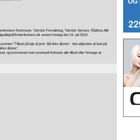
rederikshavn Kommune, Teknisk Forvaltning, Teknisk Service, Rådhus Alle
algudleje@frederikshavn.dk senest fredag den 16. juli 2010.
verten ”Tilbud på leje af jord. Må ikke åbnes”. Ved afgivelse af bud på
 ikke åbnes”.
ilbud, og kommunen kan eventuelt forkaste alle tilbud eller forsøge at