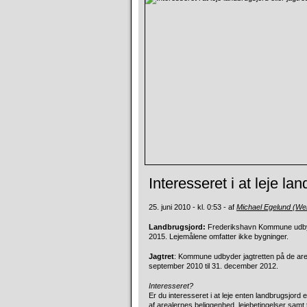
Interesseret i at leje lan
25. juni 2010 - kl. 0:53 - af
Michael Egelund (W
Landbrugsjord:
Frederikshavn Kommune udbyder
2015. Lejemålene omfatter ikke bygninger.
Jagtret
: Kommune udbyder jagtretten på de areal
september 2010 til 31. december 2012.
Interesseret?
Er du interesseret i at leje enten landbrugsjord
af arealernes beliggenhed, lejebetingelser samt 