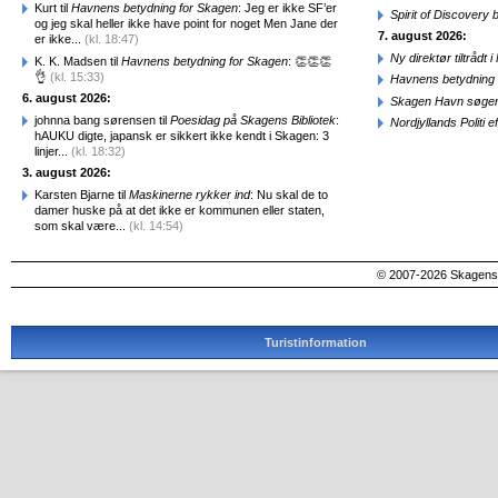
Kurt til
Havnens betydning for Skagen
: Jeg er ikke SF’er
Spirit of Discovery
og jeg skal heller ikke have point for noget Men Jane der
7. august 2026:
er ikke...
(kl. 18:47)
Ny direktør tiltråd
K. K. Madsen til
Havnens betydning for Skagen
: 👏👏👏
👌
(kl. 15:33)
Havnens betydning 
6. august 2026:
Skagen Havn søger
johnna bang sørensen til
Poesidag på Skagens Bibliotek
:
Nordjyllands Politi 
hAUKU digte, japansk er sikkert ikke kendt i Skagen: 3
linjer...
(kl. 18:32)
3. august 2026:
Karsten Bjarne til
Maskinerne rykker ind
: Nu skal de to
damer huske på at det ikke er kommunen eller staten,
som skal være...
(kl. 14:54)
© 2007-2026 SkagensA
Turistinformation