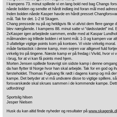
I kampens 73. minut spillede vi en lang bold ned bag Changs fo
nåede bolden og sendte et hårdt indlæg ind foran mål med adress
Inden bolden nåede Kasper havde en hårdt presset Changforsvare
mål. Tak for det. 1-2 til Skagen.
Chang pressede nu på og heldigvis fik vi afvist dem flere gange de
blev nærgående. I kampens 88. minut satte vi “dødsstødet” ind. Et
2xKasper igen arbejdede sammen, endte med at Kaspar Lundhol
målmanden og trillede bolden i et tomt mål. 1-3 og kampen var afg
3 ufattelige vigtige points kom på kontoen. Vi viste virkelig moral.
måde fantastisk i denne kamp, men sejren var alligevel fuld fortje
virkelig tro på tingene. Næste kamp er på fredag i Vivild, hvor vi 
i brug, for at vi kan få points med hjem.
Morten Jensen spillede forøvrigt sin sidste kamp i denne omgang
da han flytter til Norge hvor han skal arbejde. Tak for en god og i
førsteholdet. Thomas Fuglsang fik rødt i dagens kamp og må de
kampe. Det betyder at vi må undvære disse to vigtige spillere, 
forsvarskæde skal skrues sammen i de kommende kampe. Dett
udfordring!
Sportslig hilsen
Jesper Nielsen
Husk du kan altid finde nyheder og resultater på
www.skagenik.d