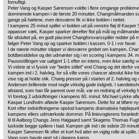
fornuftigt.
Peter Vang og Kasper Sørensen voldte i flere omgange problemer
dominerede kampen i de første 20 minutter. Changmålmanden sam
gange på hælene, men desværre fik vi ikke bolden i nettet.
I kampens 25 minut spiller vi bolden ud på venstre fløj til Kasper
oppasser væk, Kasper sparker derefter flot på mål og målmanden
får afsluttet på, en godt placeret Changforsvarsspiller redder på
følger Peter Vang op og sparker bolden i kassen. 0-1 i vor favør.
I de næste minutter slipper vi desværre grebet om kampen. Cha
boldbesiddelse og det udmønter sig i en scoring i kampens 34. minu
Pausestillingen var uafgjort 1-1 efter en intens, men ikke særlig ve
Vi vidste at vi fysisk var “bedre stillet” end Chang og det derfor var
kampen ind i 2. halvleg, for så ville vores chancer absolut ikke f
vise sig at holde stik. Chang presser på i starten af 2. halvleg 
Andersen brillerede med nogle virkelig gode indgreb. I særdelesh
afstand, som han får pareret over mål, var en redning af virkelig 
Vi foretog 2 udskiftninger i kampens 60. minut: Michael Lykke af
Kaspar Lundholm afløste Kasper Sørensen. Dette for at tilføre ny 
Kort efter indskiftningerne opstod kampens dramatiske højdepunkt.
kampens ellers udmærkede dommer. På linievogterens foranled
til til Aalborg Changs Jens Højgaard samt Skagens Thomas Fugls
luskede begge spillere i bad. Kampen gik ind i de sidste 20 minutte
Kasper Sørensen fik efter et kort hvil atter en vigtig rolle at spille
Vang som havde gjort sit i dagens kamp.