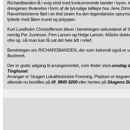
Richardbanden lå i evig strid med konkurrerende bander i byen, m
drengenes tilværelse i form af de lyksalige teltlejre hos Jens Di
Røverhistorierne flød i en lind strøm fra den legendariske opsy
lyttede med åben mund og polypper.
Kurt Lundholm Christoffersen bliver i beretningen sekunderet af 3 
nemlig Per Justesen, Finn Larsen og Helge Larsen. Måske dukke
ofre op, så man kan få sat det hele lidt i relief.
Beretningen om RICHARDBANDEN, der som bekendt også er udg
illustreret.
Der er gratis adgang til arrangementet, som finder sted
onsdag de
Tinghuset
.
Arrangør er Skagen Lokalhistoriske Forening. Pladsen er begræns
allerede nu bestilles på
tlf. 9845 9200
eller hentes på
Skagens Bi