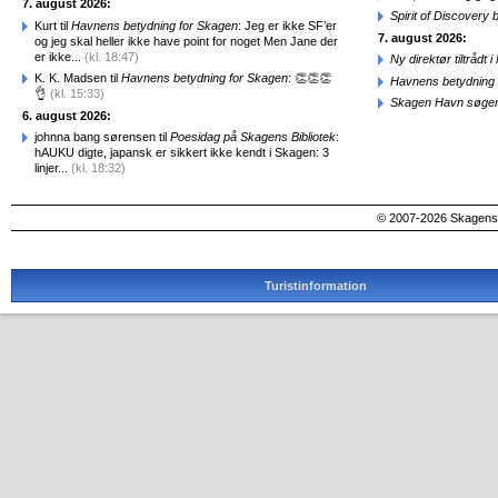
7. august 2026:
Spirit of Discovery
Kurt til
Havnens betydning for Skagen
: Jeg er ikke SF’er
7. august 2026:
og jeg skal heller ikke have point for noget Men Jane der
er ikke...
(kl. 18:47)
Ny direktør tiltråd
K. K. Madsen til
Havnens betydning for Skagen
: 👏👏👏
Havnens betydning 
👌
(kl. 15:33)
Skagen Havn søger
6. august 2026:
johnna bang sørensen til
Poesidag på Skagens Bibliotek
:
hAUKU digte, japansk er sikkert ikke kendt i Skagen: 3
linjer...
(kl. 18:32)
© 2007-2026 SkagensA
Turistinformation