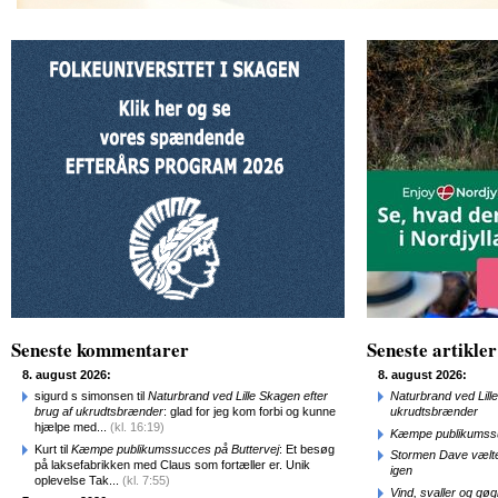
Seneste kommentarer
Seneste artikler
8. august 2026:
8. august 2026:
sigurd s simonsen til
Naturbrand ved Lille Skagen efter
Naturbrand ved Lill
brug af ukrudtsbrænder
: glad for jeg kom forbi og kunne
ukrudtsbrænder
hjælpe med...
(kl. 16:19)
Kæmpe publikumssu
Kurt til
Kæmpe publikumssucces på Buttervej
: Et besøg
Stormen Dave vælte
på laksefabrikken med Claus som fortæller er. Unik
igen
oplevelse Tak...
(kl. 7:55)
Vind, svaller og gø