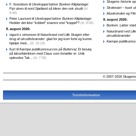
Skagens historie o
F. Svendsen til
Ulvekoppel lukker Bunken Klitplantage
:
Skolestart – husk uly
Flyt ulven til nord Sjælland så bliver den nok skudt
(kl.
9:40)
Musikskolen og Fil
Peter Laurseni til
Ulvekoppel lukker Bunken Klitplantage
:
8. august 2026:
Hedder det ikke "kobbel" snarere end "koppel"?
(kl. 8:04)
Bunken: Løber stød
8. august 2026:
Naturbrand ved Lill
sigurd s simonsen til
Naturbrand ved Lille Skagen efter
ukrudtsbrænder
brug af ukrudtsbrænder
: glad for jeg kom forbi og kunne
Kæmpe publikumssu
hjælpe med...
(kl. 16:19)
Kurt til
Kæmpe publikumssucces på Buttervej
: Et besøg
på laksefabrikken med Claus som fortæller er. Unik
oplevelse Tak...
(kl. 7:55)
© 2007-2026 SkagensA
Turistinformation