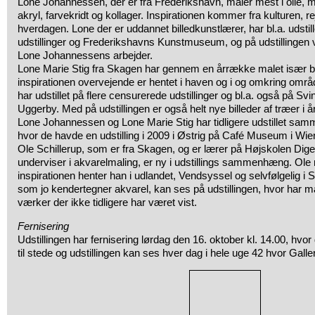
Lone Johannessen, der er fra Frederikshavn, maler mest i olie,
akryl, farvekridt og kollager. Inspirationen kommer fra kulturen, re
hverdagen. Lone der er uddannet billedkunstlærer, har bl.a. udsti
udstillinger og Frederikshavns Kunstmuseum, og på udstillingen vi
Lone Johannessens arbejder.
Lone Marie Stig fra Skagen har gennem en årrække malet især b
inspirationen overvejende er hentet i haven og i og omkring områ
har udstillet på flere censurerede udstillinger og bl.a. også på Sv
Uggerby. Med på udstillingen er også helt nye billeder af træer i å
Lone Johannessen og Lone Marie Stig har tidligere udstillet samm
hvor de havde en udstilling i 2009 i Østrig på Café Museum i Wie
Ole Schillerup, som er fra Skagen, og er lærer på Højskolen Diget
underviser i akvarelmaling, er ny i udstillings sammenhæng. Ole
inspirationen henter han i udlandet, Vendsyssel og selvfølgelig i 
som jo kendertegner akvarel, kan ses på udstillingen, hvor har m
værker der ikke tidligere har været vist.
Fernisering
Udstillingen har fernisering lørdag den 16. oktober kl. 14.00, hvor
til stede og udstillingen kan ses hver dag i hele uge 42 hvor Galle