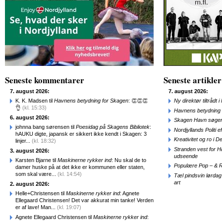
Seneste kommentarer
Seneste artikler
7. august 2026:
7. august 2026:
K. K. Madsen til
Havnens betydning for Skagen
: 👏👏👏
Ny direktør tiltråd
👌
(kl. 15:33)
Havnens betydning 
6. august 2026:
Skagen Havn søger
johnna bang sørensen til
Poesidag på Skagens Bibliotek
:
Nordjyllands Politi 
hAUKU digte, japansk er sikkert ikke kendt i Skagen: 3
Kreativitet og ro i
linjer...
(kl. 18:32)
Stranden vest for Hø
3. august 2026:
udseende
Karsten Bjarne til
Maskinerne rykker ind
: Nu skal de to
Populære Pop – & 
damer huske på at det ikke er kommunen eller staten,
som skal være...
(kl. 14:54)
Tæl pindsvin lørdag
art
2. august 2026:
Helle+Christensen til
Maskinerne rykker ind
: Agnete
Ellegaard Christensen! Det var akkurat min tanke! Verden
er af lave! Man...
(kl. 19:07)
Agnete Ellegaard Christensen til
Maskinerne rykker ind
: