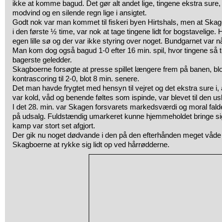
ikke at komme bagud. Det gør alt andet lige, tingene ekstra sure, 
modvind og en silende regn lige i ansigtet.
Godt nok var man kommet til fiskeri byen Hirtshals, men at Skage
i den første ½ time, var nok at tage tingene lidt for bogstavelige.
egen lille sø og der var ikke styring over noget. Bundgarnet var n
Man kom dog også bagud 1-0 efter 16 min. spil, hvor tingene så 
bagerste geledder.
Skagboerne forsøgte at presse spillet længere frem på banen, blo
kontrascoring til 2-0, blot 8 min. senere.
Det man havde frygtet med hensyn til vejret og det ekstra sure i
var kold, våd og benende føltes som ispinde, var blevet til den usk
I det 28. min. var Skagen forsvarets markedsværdi og moral fal
på udsalg. Fuldstændig umarkeret kunne hjemmeholdet bringe si
kamp var stort set afgjort.
Der gik nu noget dødvande i den på den efterhånden meget våde 
Skagboerne at rykke sig lidt op ved hårrødderne.