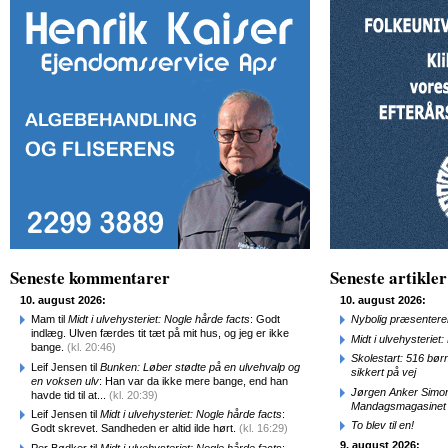
Seneste kommentarer
Seneste artikler
10. august 2026:
10. august 2026:
Mam til
Midt i ulvehysteriet: Nogle hårde facts
: Godt
Nybolig præsenterer
indlæg. Ulven færdes tit tæt på mit hus, og jeg er ikke
Midt i ulvehysteriet
bange.
(kl. 20:46)
Skolestart: 516 bør
Leif Jensen til
Bunken: Løber stødte på en ulvehvalp og
sikkert på vej
en voksen ulv
: Han var da ikke mere bange, end han
Jørgen Anker Simon
havde tid til at...
(kl. 20:39)
Mandagsmagasinet
Leif Jensen til
Midt i ulvehysteriet: Nogle hårde facts
:
To blev til en!
Godt skrevet. Sandheden er altid ilde hørt.
(kl. 16:29)
9. august 2026:
Per Bødker til
Midt i ulvehysteriet: Nogle hårde facts
: