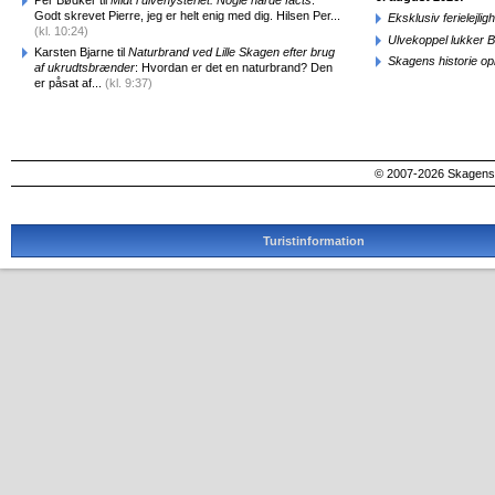
Godt skrevet Pierre, jeg er helt enig med dig. Hilsen Per...
Eksklusiv ferielejl
(kl. 10:24)
Ulvekoppel lukker B
Karsten Bjarne til
Naturbrand ved Lille Skagen efter brug
Skagens historie o
af ukrudtsbrænder
: Hvordan er det en naturbrand? Den
er påsat af...
(kl. 9:37)
© 2007-2026 SkagensA
Turistinformation