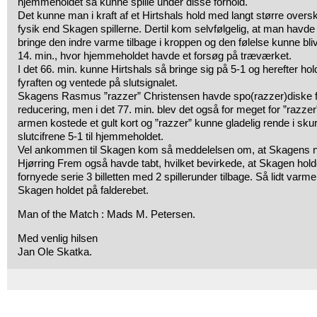
hjemmeholdet så kunne spille under disse forhold.
Det kunne man i kraft af et Hirtshals hold med langt større overs
fysik end Skagen spillerne. Dertil kom selvfølgelig, at man havd
bringe den indre varme tilbage i kroppen og den følelse kunne bli
14. min., hvor hjemmeholdet havde et forsøg på træværket.
I det 66. min. kunne Hirtshals så bringe sig på 5-1 og herefter h
fyraften og ventede på slutsignalet.
Skagens Rasmus ”razzer” Christensen havde spo(razzer)diske f
reducering, men i det 77. min. blev det også for meget for ”razze
armen kostede et gult kort og ”razzer” kunne gladelig rende i sk
slutcifrene 5-1 til hjemmeholdet.
Vel ankommen til Skagen kom så meddelelsen om, at Skagens næ
Hjørring Frem også havde tabt, hvilket bevirkede, at Skagen hold
fornyede serie 3 billetten med 2 spillerunder tilbage. Så lidt varme
Skagen holdet på falderebet.
Man of the Match : Mads M. Petersen.
Med venlig hilsen
Jan Ole Skatka.