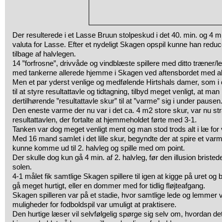
Der resulterede i et Lasse Bruun stolpeskud i det 40. min. og 4 mi
valuta for Lasse. Efter et nydeligt Skagen opspil kunne han reduc
tilbage af halvlegen.
14 ”forfrosne”, drivvåde og vindblæste spillere med ditto træner/l
med tankerne allerede hjemme i Skagen ved aftensbordet med alt
Men et par yderst venlige og medfølende Hirtshals damer, som i 
til at styre resultattavle og tidtagning, tilbyd meget venligt, at ma
dertilhørende ”resultattavle skur” til at ”varme” sig i under pausen
Den eneste varme der nu var i det ca. 4 m2 store skur, var nu st
resultattavlen, der fortalte at hjemmeholdet førte med 3-1.
Tanken var dog meget venligt ment og man stod trods alt i læ for v
Med 16 mand samlet i det lille skur, begyndte der at spire et varm
kunne komme ud til 2. halvleg og spille med om point.
Der skulle dog kun gå 4 min. af 2. halvleg, før den illusion briste
solen.
4-1 målet fik samtlige Skagen spillere til igen at kigge på uret og b
gå meget hurtigt, eller en dommer med for tidlig fløjteafgang.
Skagen spilleren var på et stadie, hvor samtlige lede og lemmer va
muligheder for fodboldspil var umuligt at praktisere.
Den hurtige læser vil selvfølgelig spørge sig selv om, hvordan det 