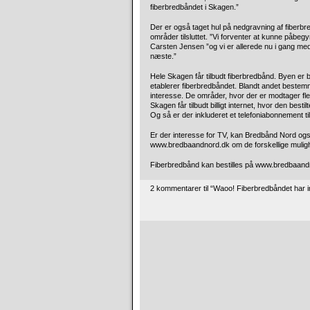
fiberbredbåndet i Skagen.”
Der er også taget hul på nedgravning af fiberbr
områder tilsluttet. ”Vi forventer at kunne påbegy
Carsten Jensen ”og vi er allerede nu i gang med
næste.”
Hele Skagen får tilbudt fiberbredbånd. Byen er
etablerer fiberbredbåndet. Blandt andet bestem
interesse. De områder, hvor der er modtager fle
Skagen får tilbudt billigt internet, hvor den bes
Og så er der inkluderet et telefoniabonnement til 
Er der interesse for TV, kan Bredbånd Nord ogs
www.bredbaandnord.dk om de forskellige muligh
Fiberbredbånd kan bestilles på www.bredbaandn
2 kommentarer til “Waoo! Fiberbredbåndet har 