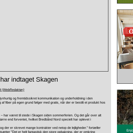
har indtaget Skagen
nd (WebRedaktør)
lynhurtig og fremtidssikret kommunikation og
underholdning i den
g af fiber på egen grund følger med gratis, når der er bestilt et produkt hos
– har været til stede i Skagen siden sommerferien. Og det går over alt
tørre end forventet, hvilket Bredbånd Nord specielt har oplevet i
og der er skrevet mange kontrakter ved netop de lejligheder.” fortæller
sætter ”Det er helt fantastisk den store opbakning, der er omkring