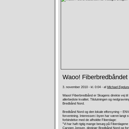
Waoo! Fiberbredbåndet 
3. november 2010 - kl. 0:04 - af
Michael Egelu
Waoo! Fiberbredbånd er Skagens direkte vej til 
allerbedste kvalitet. Tilslutningen og nedgravnin
Bredbånd Nord.
Bredbånd Nord og den lokale elforsyning – ENV 
forventning. Interessen i byen har været langt s
forbindelse med de afholdte Fiberdage:
”Vi har haft rigtig mange besøg på Fiberdagene 
Carsten Jensen, direktør Bredbånd Nord og fort