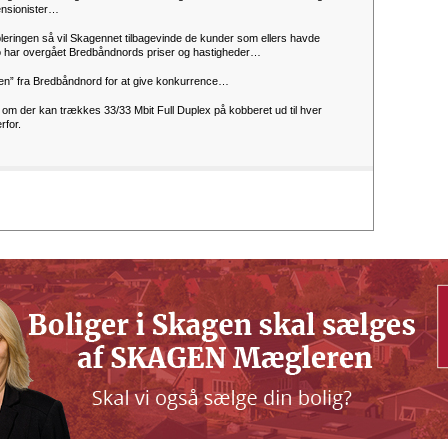
ensionister…
eringen så vil Skagennet tilbagevinde de kunder som ellers havde
jo har overgået Bredbåndnords priser og hastigheder…
slen” fra Bredbåndnord for at give konkurrence…
om der kan trækkes 33/33 Mbit Full Duplex på kobberet ud til hver
rfor.