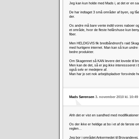
Jeg kan kun holde med Mads i, at det er en sa
De har indtaget 3 små områder af byen, og fået e
der.
Os andre må bare vente indtil vores naboer o
et område, hvor de fleste helårshuse kun ben
fiber.
Men HELDIGVIS fik bredbåndnord’s raid Skagenn
med hurtigere internet. Man kan så kun undre 
bedre produkter.
Om Skagennet så KAN levere det lovede til br
Men kan de det, så er jeg ikke interessseret i 
også selv er medejere af.
Man har jo set nok arbejdspladser forsvinde he
Mads Sørensen
3. november 2010 kl. 10:49
Ahh det er vist en sandhed med modifikationer
Os der ikke er heldige at bo i et af de første o
reglen…
Jeg bor i området Ankermedet til Brovandevej, o