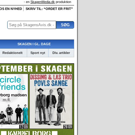
- en
SkagenMedia.dk
produktion
 OS EN NYHED
SKRIV TIL: “ORDET ER FRIT”
SKAGEN I GL. DAGE
Redaktionelt
Sport nyt
Div. artikler