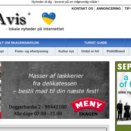
Nyheder til dig - leveret på en miljøvenlig måde !
KONTAKT OS
ANNONCERING
TIP
LT OM SKAGENSAVIS.DK
TURIST GUIDE
nyt
Frem- og efterlysning
Kultur nyt
Ordet er frit
Politi/Brand