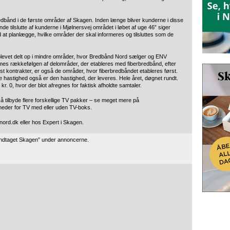
edbånd i de første områder af Skagen. Inden længe bliver kunderne i disse
nde tilslutte af kunderne i Mjølnersvej området i løbet af uge 46” siger
 at planlægge, hvilke områder der skal informeres og tilsluttes som de
 blevet delt op i mindre områder, hvor Bredbånd Nord sælger og ENV
mes rækkefølgen af delområder, der etableres med fiberbredbånd, efter
st kontrakter, er også de områder, hvor fiberbredbåndet etableres først.
tilte hastighed også er den hastighed, der leveres. Hele året, døgnet rundt.
kr. 0, hvor der blot afregnes for faktisk afholdte samtaler.
å tilbyde flere forskellige TV pakker – se meget mere på
eder for TV med eller uden TV-boks.
ord.dk eller hos Expert i Skagen.
indtaget Skagen” under annoncerne.