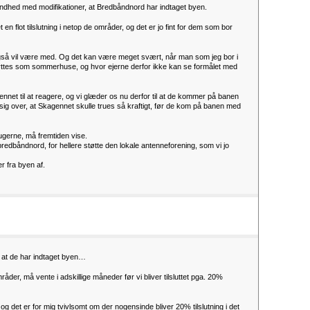
ndhed med modifikationer, at Bredbåndnord har indtaget byen.
n flot tilslutning i netop de områder, og det er jo fint for dem som bor
gså vil være med. Og det kan være meget svært, når man som jeg bor i
yttes som sommerhuse, og hvor ejerne derfor ikke kan se formålet med
et til at reagere, og vi glæder os nu derfor til at de kommer på banen
sig over, at Skagennet skulle trues så kraftigt, før de kom på banen med
ugerne, må fremtiden vise.
bredbåndnord, for hellere støtte den lokale antenneforening, som vi jo
r fra byen af.
 at de har indtaget byen…
mråder, må vente i adskillige måneder før vi bliver tilsluttet pga. 20%
g det er for mig tvivlsomt om der nogensinde bliver 20% tilslutning i det