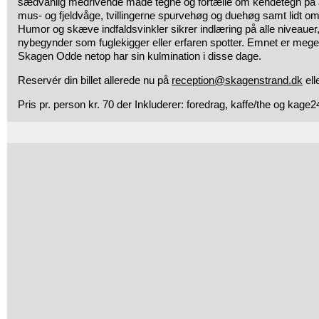
sædvanlig medrivende måde tegne og fortælle om kendetegn på 
mus- og fjeldvåge, tvillingerne spurvehøg og duehøg samt lidt om 
Humor og skæve indfaldsvinkler sikrer indlæring på alle niveaue
nybegynder som fuglekigger eller erfaren spotter. Emnet er meget
Skagen Odde netop har sin kulmination i disse dage.
Reservér din billet allerede nu på
reception@skagenstrand.dk
ell
Pris pr. person kr. 70 der Inkluderer: foredrag, kaffe/the og kage2