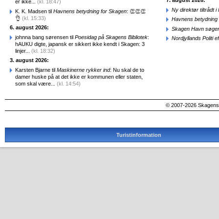
7. august 2026:
er ikke...
(kl. 18:47)
Ny direktør tiltråd
K. K. Madsen til
Havnens betydning for Skagen
: 👏👏👏
👌
(kl. 15:33)
Havnens betydning 
6. august 2026:
Skagen Havn søger
johnna bang sørensen til
Poesidag på Skagens Bibliotek
:
Nordjyllands Politi 
hAUKU digte, japansk er sikkert ikke kendt i Skagen: 3
linjer...
(kl. 18:32)
3. august 2026:
Karsten Bjarne til
Maskinerne rykker ind
: Nu skal de to
damer huske på at det ikke er kommunen eller staten,
som skal være...
(kl. 14:54)
© 2007-2026 SkagensA
Turistinformation