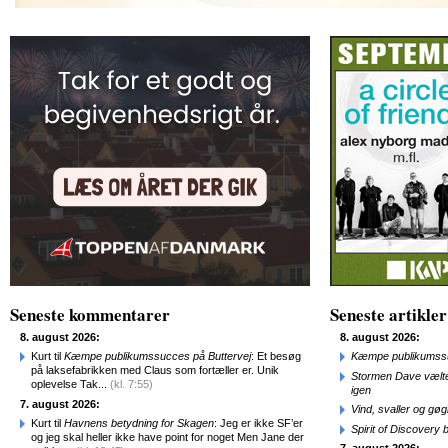
Seneste kommentarer
Seneste artikler
8. august 2026:
8. august 2026:
Kurt til
Kæmpe publikumssucces på Buttervej
: Et besøg
Kæmpe publikumssu
på laksefabrikken med Claus som fortæller er. Unik
Stormen Dave vælte
oplevelse Tak...
(kl. 7:55)
igen
7. august 2026:
Vind, svaller og gø
Kurt til
Havnens betydning for Skagen
: Jeg er ikke SF’er
Spirit of Discovery
og jeg skal heller ikke have point for noget Men Jane der