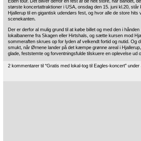
Eden tour. Det bliver derfor en fest af de helt store, når bandet, 
største koncertattraktioner i USA, onsdag den 15. juni kl.20, står 
Hjallerup til en gigantisk udendørs fest, og hvor alle de store hits 
scenekanten.
Der er derfor al mulig grund til at købe billet og med den i hånden
lokalbanerne fra Skagen eller Hirtshals, og sætte kursen mod Hja
sommeraften skrues op for lyden af velkendt fortid og nutid. Og det
smukt, når Ørnene lander på det kæmpe grønne areal i Hjallerup,
glade, feststemte og forventningsfulde tilskuere en oplevelse ud 
2 kommentarer til “Gratis med lokal-tog til Eagles-koncert” unde