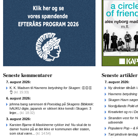
Seneste kommentarer
Seneste artikler
7. august 2026:
7. august 2026:
K. K. Madsen til
Havnens betydning for Skagen
: 👏👏👏
Ny direktør tiltråd
👌
(kl. 15:33)
Havnens betydning 
6. august 2026:
Skagen Havn søger
johnna bang sørensen til
Poesidag på Skagens Bibliotek
:
Nordjyllands Politi 
hAUKU digte, japansk er sikkert ikke kendt i Skagen: 3
Kreativitet og ro i
linjer...
(kl. 18:32)
Stranden vest for Hø
3. august 2026:
udseende
Karsten Bjarne til
Maskinerne rykker ind
: Nu skal de to
Populære Pop – & 
damer huske på at det ikke er kommunen eller staten,
som skal være...
(kl. 14:54)
Tæl pindsvin lørdag