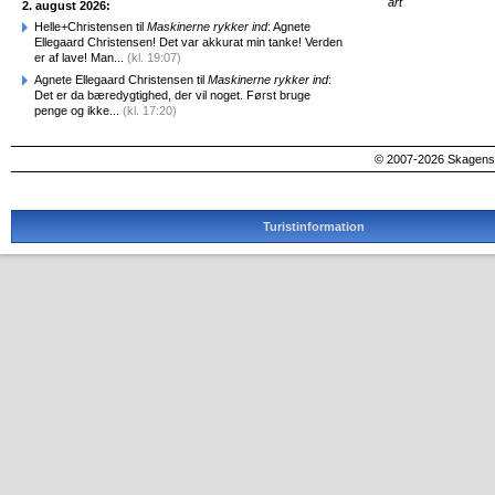
art
2. august 2026:
Helle+Christensen til
Maskinerne rykker ind
: Agnete
Ellegaard Christensen! Det var akkurat min tanke! Verden
er af lave! Man...
(kl. 19:07)
Agnete Ellegaard Christensen til
Maskinerne rykker ind
:
Det er da bæredygtighed, der vil noget. Først bruge
penge og ikke...
(kl. 17:20)
© 2007-2026 SkagensA
Turistinformation