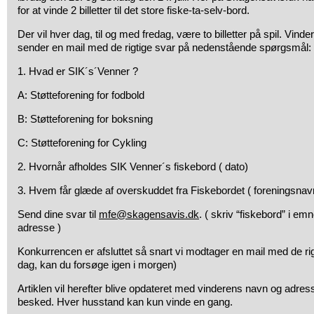
for at vinde 2 billetter til det store fiske-ta-selv-bord.
Der vil hver dag, til og med fredag, være to billetter på spil. Vinde
sender en mail med de rigtige svar på nedenstående spørgsmål:
1. Hvad er SIK´s´Venner ?
A: Støtteforening for fodbold
B: Støtteforening for boksning
C: Støtteforening for Cykling
2. Hvornår afholdes SIK Venner´s fiskebord ( dato)
3. Hvem får glæde af overskuddet fra Fiskebordet ( foreningsnav
Send dine svar til
mfe@skagensavis.dk
. ( skriv “fiskebord” i em
adresse )
Konkurrencen er afsluttet så snart vi modtager en mail med de rigt
dag, kan du forsøge igen i morgen)
Artiklen vil herefter blive opdateret med vinderens navn og adress
besked. Hver husstand kan kun vinde en gang.