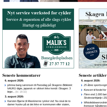
Seneste kommentarer
Seneste artikler
6. august 2026:
6. august 2026:
johnna bang sørensen til
Poesidag på Skagens Bibliotek
:
25 åbne sportsvogn
hAUKU digte, japansk er sikkert ikke kendt i Skagen: 3
Koncert til fordel f
linjer...
(kl. 18:32)
Flere end 1.000 bø
3. august 2026:
Skolestarthjælp i 2
Karsten Bjarne til
Maskinerne rykker ind
: Nu skal de to
Whistleblowerordni
damer huske på at det ikke er kommunen eller staten,
fremover håndteres