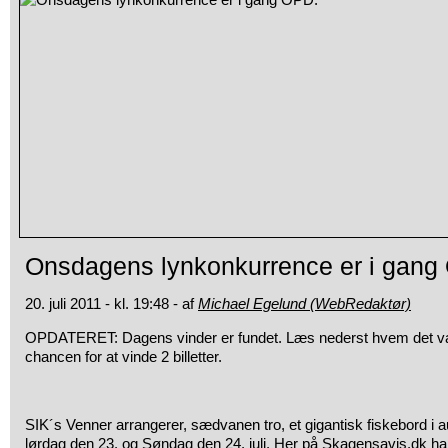
Onsdagens lynkonkurrence er i gang
20. juli 2011 - kl. 19:48 - af
Michael Egelund (WebRedaktør)
OPDATERET: Dagens vinder er fundet. Læs nederst hvem det var
chancen for at vinde 2 billetter.
SIK´s Venner arrangerer, sædvanen tro, et gigantisk fiskebord i a
lørdag den 23. og Søndag den 24. juli. Her på Skagensavis.dk ha