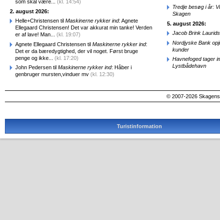
som skal være...
(kl. 14:54)
Tredje besøg i år: V
2. august 2026:
Skagen
Helle+Christensen til
Maskinerne rykker ind
: Agnete
5. august 2026:
Ellegaard Christensen! Det var akkurat min tanke! Verden
Jacob Brink Laurids
er af lave! Man...
(kl. 19:07)
Nordjyske Bank opjus
Agnete Ellegaard Christensen til
Maskinerne rykker ind
:
kunder
Det er da bæredygtighed, der vil noget. Først bruge
penge og ikke...
(kl. 17:20)
Havnefoged tager i
Lystbådehavn
John Pedersen til
Maskinerne rykker ind
: Håber i
genbruger mursten,vinduer mv
(kl. 12:30)
© 2007-2026 SkagensA
Turistinformation