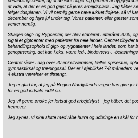
behandlingscenter, og at de ikke følger sig generet af byggeproc
at vide, at der er en god gejst på jeres arbejdsplads. Jeg håber selv
følger tidsplanen. Vi vil nemlig gerne have lukket fløjene, så vi ka
december og fejre jul under tag. Vores patienter, eller gæster so
venter nemlig.
Skagen Gigt- og Rygcenter, der blev etableret i efteråret 2005, og
sig til et gigtcenter med patienter fra hele landet. Centret tilbyder
behandlingsophold til gigt- og rygpatienter i hele landet, som har 
genoptræning, det kan f.eks. være led-, bindevævs-, -belastnings
Centret råder i dag over 20 enkeltværelser, fælles spisestue, oph
gymnastiksal og træningssal. Der er i øjeblikket 7-8 måneders v
4 ekstra værelser er tiltrængt.
Jeg er glad for, at jeg på Region Nordjyllands vegne kan give je
for en god indsats indtil nu.
Jeg vil gerne ønske jer fortsat god arbejdslyst – jeg håber, det go
fremover.
Jeg synes, vi skal slutte med råbe hurra og udbringe en skål fo