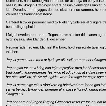
Kommune, har tilkendegivet interesse for at indgå en benyttelses
bassin, da Skagen Træningscenters bassin planlægges lukket, nå
klar. Derudover ombygges der i de eksisterende rammer, hvori de
værelser til træningsgæsterne.
Centeret tilbyder personer med gigt- eller ryglidelser et 3 ugers t
behandlingsophold.
I følge hovedentrepenøren, Trigon, kører alt efter tidsplanen og 
bygning skal står klar den 1. december.
Regionsrådsmedlem, Michael Karlborg, holdt rejsegilde talen og
tale her:
Jeg vil gerne starte med at byde jer alle velkommen her i Skagen
Jeg er glad for, at vi i dag kan fejre rejsegilde med jer håndværke
traditionelt håndværkernes fest – og et udtryk for, at sidste spær e
har nået indtil nu, skulle rejsegildet være foretaget for nogle uger 
Jeg vil gerne sige tak til rådgivere og håndværkere for en god indsa
samarbejde. . Bygningen kommer til at passe flot ind i omgivels
Skagen stil.
Jeg har hørt, at Skagen Ryg og Gigtcenter roser jer for, at I har for