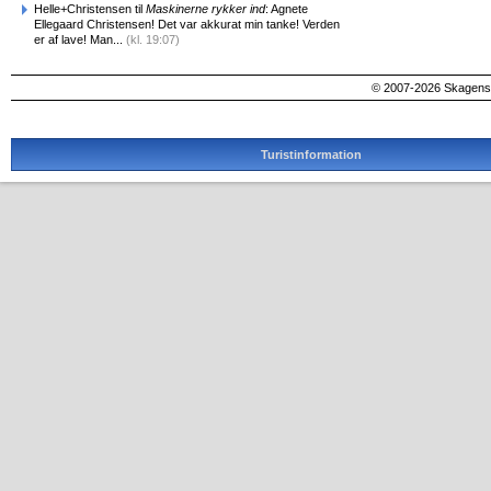
Helle+Christensen til
Maskinerne rykker ind
: Agnete
Ellegaard Christensen! Det var akkurat min tanke! Verden
er af lave! Man...
(kl. 19:07)
© 2007-2026 SkagensA
Turistinformation