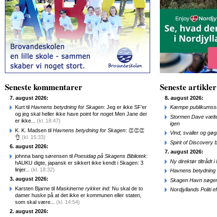
Seneste kommentarer
Seneste artikler
7. august 2026:
8. august 2026:
Kurt til
Havnens betydning for Skagen
: Jeg er ikke SF’er
Kæmpe publikumssu
og jeg skal heller ikke have point for noget Men Jane der
Stormen Dave vælte
er ikke...
(kl. 18:47)
igen
K. K. Madsen til
Havnens betydning for Skagen
: 👏👏👏
Vind, svaller og gø
👌
(kl. 15:33)
Spirit of Discovery
6. august 2026:
7. august 2026:
johnna bang sørensen til
Poesidag på Skagens Bibliotek
:
Ny direktør tiltråd
hAUKU digte, japansk er sikkert ikke kendt i Skagen: 3
linjer...
(kl. 18:32)
Havnens betydning 
3. august 2026:
Skagen Havn søger
Karsten Bjarne til
Maskinerne rykker ind
: Nu skal de to
Nordjyllands Politi 
damer huske på at det ikke er kommunen eller staten,
som skal være...
(kl. 14:54)
2. august 2026: