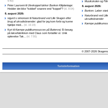
9:40)
Musikskolen og Fil
Peter Laurseni til
Ulvekoppel lukker Bunken Klitplantage
:
8. august 2026:
Hedder det ikke "kobbel" snarere end "koppel"?
(kl. 8:04)
Bunken: Løber stød
8. august 2026:
Naturbrand ved Lill
sigurd s simonsen til
Naturbrand ved Lille Skagen efter
ukrudtsbrænder
brug af ukrudtsbrænder
: glad for jeg kom forbi og kunne
Kæmpe publikumssu
hjælpe med...
(kl. 16:19)
Kurt til
Kæmpe publikumssucces på Buttervej
: Et besøg
på laksefabrikken med Claus som fortæller er. Unik
oplevelse Tak...
(kl. 7:55)
© 2007-2026 SkagensA
Turistinformation