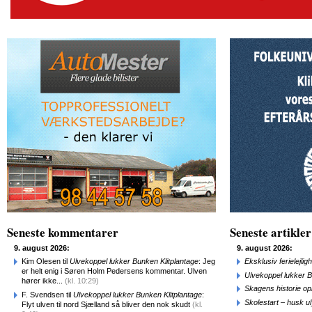
Seneste kommentarer
Seneste artikler
9. august 2026:
9. august 2026:
Kim Olesen til
Ulvekoppel lukker Bunken Klitplantage
: Jeg
Eksklusiv ferielejl
er helt enig i Søren Holm Pedersens kommentar. Ulven
Ulvekoppel lukker B
hører ikke...
(kl. 10:29)
Skagens historie o
F. Svendsen til
Ulvekoppel lukker Bunken Klitplantage
:
Skolestart – husk uly
Flyt ulven til nord Sjælland så bliver den nok skudt
(kl.