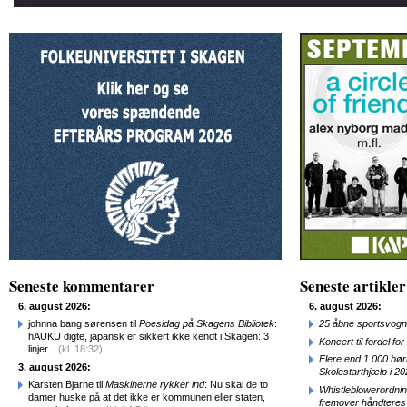
Seneste kommentarer
Seneste artikler
6. august 2026:
6. august 2026:
johnna bang sørensen til
Poesidag på Skagens Bibliotek
:
25 åbne sportsvogn
hAUKU digte, japansk er sikkert ikke kendt i Skagen: 3
Koncert til fordel f
linjer...
(kl. 18:32)
Flere end 1.000 bø
3. august 2026:
Skolestarthjælp i 2
Karsten Bjarne til
Maskinerne rykker ind
: Nu skal de to
Whistleblowerordni
damer huske på at det ikke er kommunen eller staten,
fremover håndteres