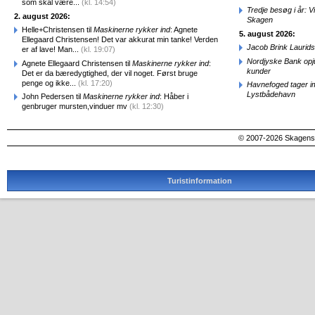
som skal være...
(kl. 14:54)
Tredje besøg i år: V
2. august 2026:
Skagen
Helle+Christensen til
Maskinerne rykker ind
: Agnete
5. august 2026:
Ellegaard Christensen! Det var akkurat min tanke! Verden
Jacob Brink Laurids
er af lave! Man...
(kl. 19:07)
Nordjyske Bank opjus
Agnete Ellegaard Christensen til
Maskinerne rykker ind
:
kunder
Det er da bæredygtighed, der vil noget. Først bruge
penge og ikke...
(kl. 17:20)
Havnefoged tager i
Lystbådehavn
John Pedersen til
Maskinerne rykker ind
: Håber i
genbruger mursten,vinduer mv
(kl. 12:30)
© 2007-2026 SkagensA
Turistinformation