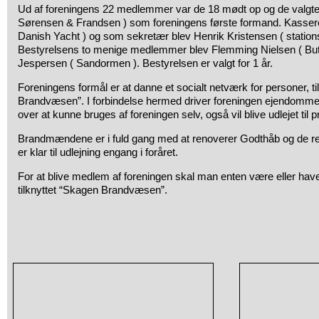
Ud af foreningens 22 medlemmer var de 18 mødt op og de valgt
Sørensen & Frandsen ) som foreningens første formand. Kassere
Danish Yacht ) og som sekretær blev Henrik Kristensen ( stations
Bestyrelsens to menige medlemmer blev Flemming Nielsen ( But
Jespersen ( Sandormen ). Bestyrelsen er valgt for 1 år.
Foreningens formål er at danne et socialt netværk for personer, ti
Brandvæsen”. I forbindelse hermed driver foreningen ejendomm
over at kunne bruges af foreningen selv, også vil blive udlejet til p
Brandmændene er i fuld gang med at renoverer Godthåb og de r
er klar til udlejning engang i foråret.
For at blive medlem af foreningen skal man enten være eller ha
tilknyttet “Skagen Brandvæsen”.