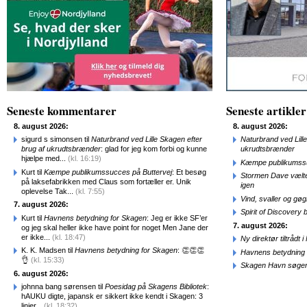
Seneste kommentarer
Seneste artikler
8. august 2026:
8. august 2026:
sigurd s simonsen til
Naturbrand ved Lille Skagen efter
Naturbrand ved Lill
brug af ukrudtsbrænder
: glad for jeg kom forbi og kunne
ukrudtsbrænder
hjælpe med...
(kl. 16:19)
Kæmpe publikumssu
Kurt til
Kæmpe publikumssucces på Buttervej
: Et besøg
Stormen Dave vælte
på laksefabrikken med Claus som fortæller er. Unik
igen
oplevelse Tak...
(kl. 7:55)
Vind, svaller og gø
7. august 2026:
Spirit of Discovery
Kurt til
Havnens betydning for Skagen
: Jeg er ikke SF’er
7. august 2026:
og jeg skal heller ikke have point for noget Men Jane der
er ikke...
(kl. 18:47)
Ny direktør tiltråd
K. K. Madsen til
Havnens betydning for Skagen
: 👏👏👏
Havnens betydning 
👌
(kl. 15:33)
Skagen Havn søger
6. august 2026:
johnna bang sørensen til
Poesidag på Skagens Bibliotek
:
hAUKU digte, japansk er sikkert ikke kendt i Skagen: 3
linjer...
(kl. 18:32)