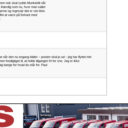
nen nok skal rydde Munkeklit når
ihærdig som nu, hvor man salter
arme og regnvejr-det er vist ikke
fint at være på forkant med
k
ne når den nu engang falder – posten skal jo ud – jeg har flyttet min
forpligtiget til, at holde tilgangen fri for sne. Jeg er ikke
ig bange for hvad du står for. Paul