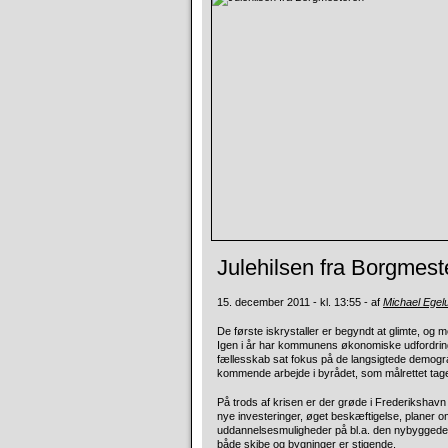
Julehilsen fra Borgmest
15. december 2011 - kl. 13:55 - af
Michael Ege
De første iskrystaller er begyndt at glimte, og m
Igen i år har kommunens økonomiske udfordrin
fællesskab sat fokus på de langsigtede demograf
kommende arbejde i byrådet, som målrettet tage
På trods af krisen er der grøde i Frederikshav
nye investeringer, øget beskæftigelse, planer 
uddannelsesmuligheder på bl.a. den nybyggede 
både skibe og bygninger er stigende.