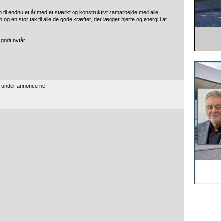
em til endnu et år med et stærkt og konstruktivt samarbejde med alle
 en stor tak til alle de gode kræfter, der lægger hjerte og energi i at
 godt nytår.
” under annoncerne.