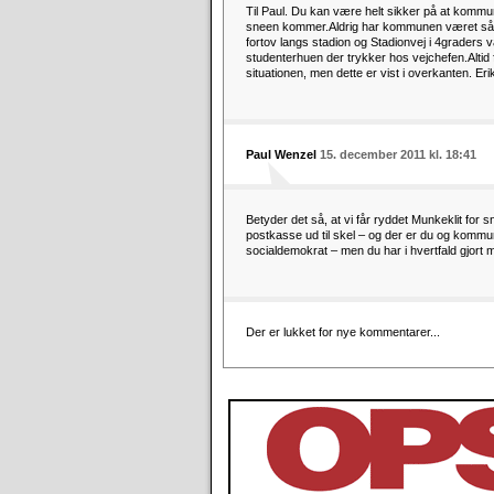
Til Paul. Du kan være helt sikker på at kommu
sneen kommer.Aldrig har kommunen været så 
fortov langs stadion og Stadionvej i 4graders v
studenterhuen der trykker hos vejchefen.Altid 
situationen, men dette er vist i overkanten. Eri
Paul Wenzel
15. december 2011 kl. 18:41
Betyder det så, at vi får ryddet Munkeklit for s
postkasse ud til skel – og der er du og kommunen 
socialdemokrat – men du har i hvertfald gjort m
Der er lukket for nye kommentarer...