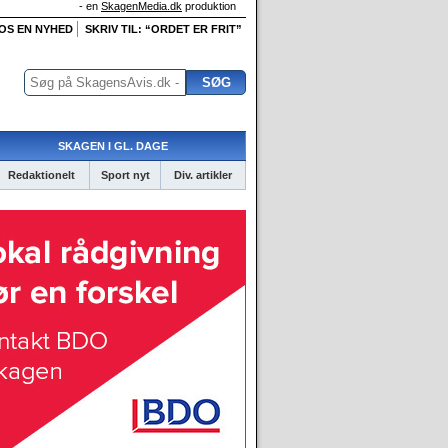
- en
SkagenMedia.dk
produktion
 OS EN NYHED
SKRIV TIL: “ORDET ER FRIT”
SKAGEN I GL. DAGE
Redaktionelt
Sport nyt
Div. artikler