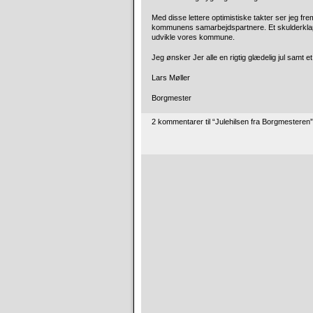
Med disse lettere optimistiske takter ser jeg fr
kommunens samarbejdspartnere. Et skulderklap og
udvikle vores kommune.
Jeg ønsker Jer alle en rigtig glædelig jul samt et
Lars Møller
Borgmester
2 kommentarer til “Julehilsen fra Borgmesteren