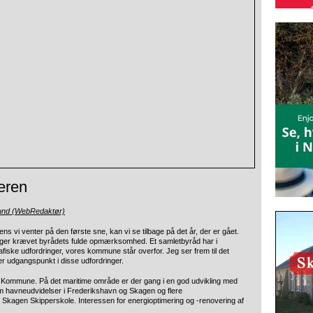
eren
lund (WebRedaktør)
ens vi venter på den første sne, kan vi se tilbage på det år, der er gået.
ger krævet byrådets fulde opmærksomhed. Et samletbyråd har i
iske udfordringer, vores kommune står overfor. Jeg ser frem til det
r udgangspunkt i disse udfordringer.
n Kommune. På det maritime område er der gang i en god udvikling med
om havneudvidelser i Frederikshavn og Skagen og flere
Skagen Skipperskole. Interessen for energioptimering og -renovering af