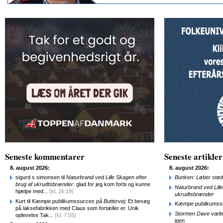
Seneste kommentarer
Seneste artikler
8. august 2026:
8. august 2026:
sigurd s simonsen til
Naturbrand ved Lille Skagen efter
Bunken: Løber stød
brug af ukrudtsbrænder
: glad for jeg kom forbi og kunne
Naturbrand ved Lill
hjælpe med...
(kl. 16:19)
ukrudtsbrænder
Kurt til
Kæmpe publikumssucces på Buttervej
: Et besøg
Kæmpe publikumssu
på laksefabrikken med Claus som fortæller er. Unik
Stormen Dave vælte
oplevelse Tak...
(kl. 7:55)
igen