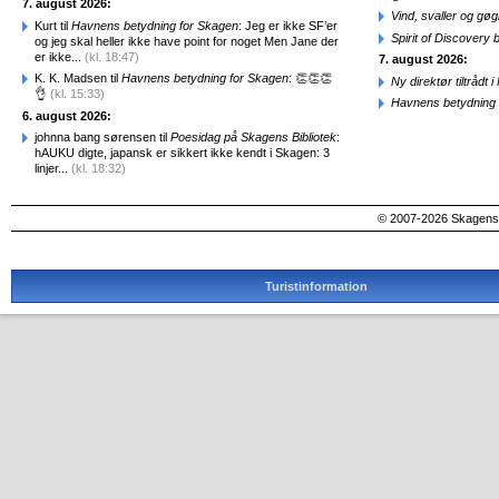
7. august 2026:
Vind, svaller og gø
Kurt til
Havnens betydning for Skagen
: Jeg er ikke SF’er
Spirit of Discovery
og jeg skal heller ikke have point for noget Men Jane der
er ikke...
(kl. 18:47)
7. august 2026:
K. K. Madsen til
Havnens betydning for Skagen
: 👏👏👏
Ny direktør tiltråd
👌
(kl. 15:33)
Havnens betydning 
6. august 2026:
johnna bang sørensen til
Poesidag på Skagens Bibliotek
:
hAUKU digte, japansk er sikkert ikke kendt i Skagen: 3
linjer...
(kl. 18:32)
© 2007-2026 SkagensA
Turistinformation