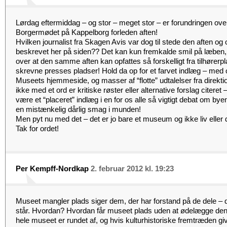
Lørdag eftermiddag – og stor – meget stor – er forundringen over 
Borgermødet på Kappelborg forleden aften!
Hvilken journalist fra Skagen Avis var dog til stede den aften o
beskrevet her på siden?? Det kan kun fremkalde smil på læben
over at den samme aften kan opfattes så forskelligt fra tilhører
skrevne presses pladser! Hold da op for et farvet indlæg – med op t
Museets hjemmeside, og masser af “flotte” udtalelser fra direkti
ikke med et ord er kritiske røster eller alternative forslag citeret 
være et “placeret” indlæg i en for os alle så vigtigt debat om bye
en mistænkelig dårlig smag i munden!
Men pyt nu med det – det er jo bare et museum og ikke liv eller 
Tak for ordet!
Per Kempff-Nordkap
2. februar 2012 kl. 19:23
Museet mangler plads siger dem, der har forstand på de dele – de
står. Hvordan? Hvordan får museet plads uden at ødelægge
hele museet er rundet af, og hvis kulturhistoriske fremtræden 