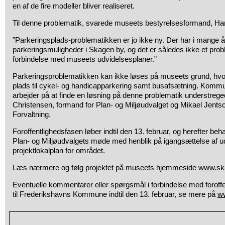
en af de fire modeller bliver realiseret.
Til denne problematik, svarede museets bestyrelsesformand, Han
”Parkeringsplads-problematikken er jo ikke ny. Der har i mange år
parkeringsmuligheder i Skagen by, og det er således ikke et prob
forbindelse med museets udvidelsesplaner.”
Parkeringsproblematikken kan ikke løses på museets grund, hvo
plads til cykel- og handicapparkering samt busafsætning. Kommu
arbejder på at finde en løsning på denne problematik understreg
Christensen, formand for Plan- og Miljøudvalget og Mikael Jentsch
Forvaltning.
Foroffentlighedsfasen løber indtil den 13. februar, og herefter beh
Plan- og Miljøudvalgets møde med henblik på igangsættelse af u
projektlokalplan for området.
Læs nærmere og følg projektet på museets hjemmeside
www.sk
Eventuelle kommentarer eller spørgsmål i forbindelse med foroffe
til Frederikshavns Kommune indtil den 13. februar, se mere på
ww