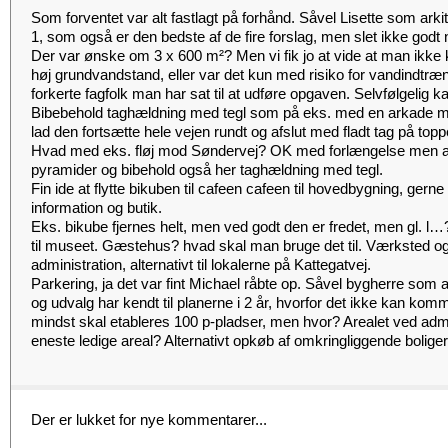
Som forventet var alt fastlagt på forhånd. Såvel Lisette som arki
1, som også er den bedste af de fire forslag, men slet ikke godt 
Der var ønske om 3 x 600 m²? Men vi fik jo at vide at man ikke
høj grundvandstand, eller var det kun med risiko for vandindtræ
forkerte fagfolk man har sat til at udføre opgaven. Selvfølgelig k
Bibebehold taghældning med tegl som på eks. med en arkade
lad den fortsætte hele vejen rundt og afslut med fladt tag på top
Hvad med eks. fløj mod Søndervej? OK med forlængelse men afs
pyramider og bibehold også her taghældning med tegl.
Fin ide at flytte bikuben til cafeen cafeen til hovedbygning, gerne
information og butik.
Eks. bikube fjernes helt, men ved godt den er fredet, men gl. l…
til museet. Gæstehus? hvad skal man bruge det til. Værksted og 
administration, alternativt til lokalerne på Kattegatvej.
Parkering, ja det var fint Michael råbte op. Såvel bygherre som ar
og udvalg har kendt til planerne i 2 år, hvorfor det ikke kan ko
mindst skal etableres 100 p-pladser, men hvor? Arealet ved admi
eneste ledige areal? Alternativt opkøb af omkringliggende boliger
Der er lukket for nye kommentarer...