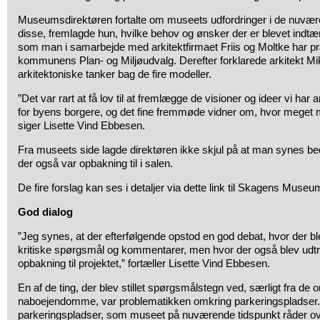
Museumsdirektøren fortalte om museets udfordringer i de nuvær
disse, fremlagde hun, hvilke behov og ønsker der er blevet indtænk
som man i samarbejde med arkitektfirmaet Friis og Moltke har pr
kommunens Plan- og Miljøudvalg. Derefter forklarede arkitekt M
arkitektoniske tanker bag de fire modeller.
”Det var rart at få lov til at fremlægge de visioner og ideer vi har 
for byens borgere, og det fine fremmøde vidner om, hvor meget 
siger Lisette Vind Ebbesen.
Fra museets side lagde direktøren ikke skjul på at man synes be
der også var opbakning til i salen.
De fire forslag kan ses i detaljer via dette link til Skagens Muse
God dialog
”Jeg synes, at der efterfølgende opstod en god debat, hvor der blev
kritiske spørgsmål og kommentarer, men hvor der også blev udtry
opbakning til projektet,” fortæller Lisette Vind Ebbesen.
En af de ting, der blev stillet spørgsmålstegn ved, særligt fra de
naboejendomme, var problematikken omkring parkeringspladser.
parkeringspladser, som museet på nuværende tidspunkt råder over,