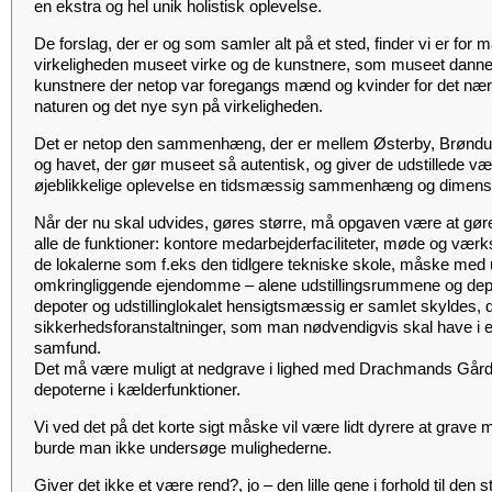
en ekstra og hel unik holistisk oplevelse.
De forslag, der er og som samler alt på et sted, finder vi er for
virkeligheden museet virke og de kunstnere, som museet dan
kunstnere der netop var foregangs mænd og kvinder for det nær
naturen og det nye syn på virkeligheden.
Det er netop den sammenhæng, der er mellem Østerby, Brøndu
og havet, der gør museet så autentisk, og giver de udstillede v
øjeblikkelige oplevelse en tidsmæssig sammenhæng og dimens
Når der nu skal udvides, gøres større, må opgaven være at gøre
alle de funktioner: kontore medarbejderfaciliteter, møde og værk
de lokalerne som f.eks den tidlgere tekniske skole, måske med 
omkringliggende ejendomme – alene udstillingsrummene og dep
depoter og udstillinglokalet hensigtsmæssig er samlet skyldes, 
sikkerhedsforanstaltninger, som man nødvendigvis skal have i e
samfund.
Det må være muligt at nedgrave i lighed med Drachmands Gård,
depoterne i kælderfunktioner.
Vi ved det på det korte sigt måske vil være lidt dyrere at grav
burde man ikke undersøge mulighederne.
Giver det ikke et være rend?, jo – den lille gene i forhold til den 