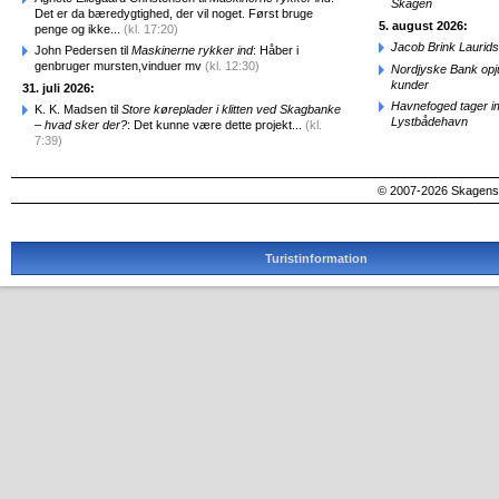
Skagen
Det er da bæredygtighed, der vil noget. Først bruge
5. august 2026:
penge og ikke...
(kl. 17:20)
Jacob Brink Laurids
John Pedersen til
Maskinerne rykker ind
: Håber i
genbruger mursten,vinduer mv
(kl. 12:30)
Nordjyske Bank opjus
kunder
31. juli 2026:
Havnefoged tager i
K. K. Madsen til
Store køreplader i klitten ved Skagbanke
Lystbådehavn
– hvad sker der?
: Det kunne være dette projekt...
(kl.
7:39)
© 2007-2026 SkagensA
Turistinformation