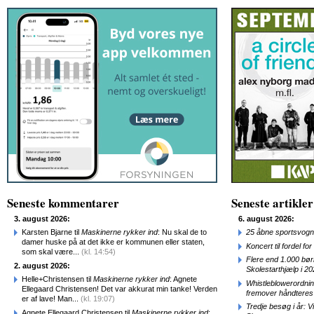
Seneste kommentarer
Seneste artikler
3. august 2026:
6. august 2026:
Karsten Bjarne til
Maskinerne rykker ind
: Nu skal de to
25 åbne sportsvogn
damer huske på at det ikke er kommunen eller staten,
Koncert til fordel f
som skal være...
(kl. 14:54)
Flere end 1.000 bø
2. august 2026:
Skolestarthjælp i 2
Helle+Christensen til
Maskinerne rykker ind
: Agnete
Whistleblowerordni
Ellegaard Christensen! Det var akkurat min tanke! Verden
fremover håndteres
er af lave! Man...
(kl. 19:07)
Tredje besøg i år: V
Agnete Ellegaard Christensen til
Maskinerne rykker ind
: