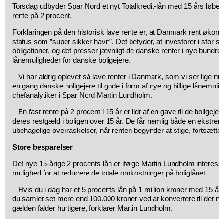
Torsdag udbyder Spar Nord et nyt Totalkredit-lån med 15 års løbetid
rente på 2 procent.
Forklaringen på den historisk lave rente er, at Danmark rent økon
status som ”super sikker havn”. Det betyder, at investorer i stor 
obligationer, og det presser jævnligt de danske renter i nye bund
lånemuligheder for danske boligejere.
– Vi har aldrig oplevet så lave renter i Danmark, som vi ser lige
en gang danske boligejere til gode i form af nye og billige lånemul
chefanalytiker i Spar Nord Martin Lundholm.
– En fast rente på 2 procent i 15 år er lidt af en gave til de boligeje
deres restgæld i boligen over 15 år. De får nemlig både en ekstre
ubehagelige overraskelser, når renten begynder at stige, fortsætt
Store besparelser
Det nye 15-årige 2 procents lån er ifølge Martin Lundholm interess
mulighed for at reducere de totale omkostninger på boliglånet.
– Hvis du i dag har et 5 procents lån på 1 million kroner med 15 å
du samlet set mere end 100.000 kroner ved at konvertere til det n
gælden falder hurtigere, forklarer Martin Lundholm.