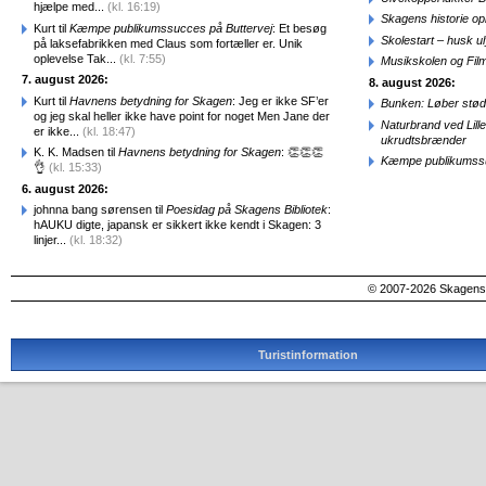
hjælpe med...
(kl. 16:19)
Skagens historie o
Kurt til
Kæmpe publikumssucces på Buttervej
: Et besøg
Skolestart – husk uly
på laksefabrikken med Claus som fortæller er. Unik
oplevelse Tak...
(kl. 7:55)
Musikskolen og Fil
7. august 2026:
8. august 2026:
Kurt til
Havnens betydning for Skagen
: Jeg er ikke SF’er
Bunken: Løber stød
og jeg skal heller ikke have point for noget Men Jane der
Naturbrand ved Lill
er ikke...
(kl. 18:47)
ukrudtsbrænder
K. K. Madsen til
Havnens betydning for Skagen
: 👏👏👏
Kæmpe publikumssu
👌
(kl. 15:33)
6. august 2026:
johnna bang sørensen til
Poesidag på Skagens Bibliotek
:
hAUKU digte, japansk er sikkert ikke kendt i Skagen: 3
linjer...
(kl. 18:32)
© 2007-2026 SkagensA
Turistinformation