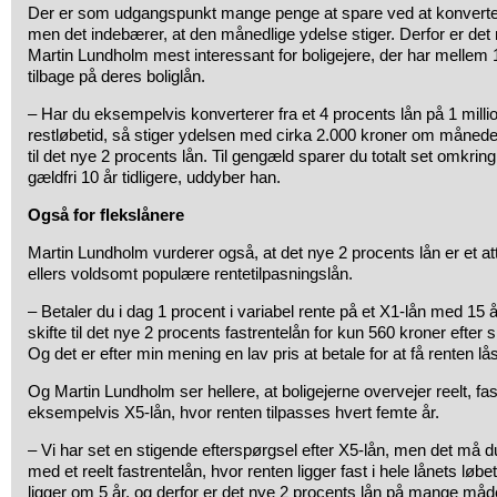
Der er som udgangspunkt mange penge at spare ved at konvertere 
men det indebærer, at den månedlige ydelse stiger. Derfor er det 
Martin Lundholm mest interessant for boligejere, der har mellem 1
tilbage på deres boliglån.
– Har du eksempelvis konverterer fra et 4 procents lån på 1 mill
restløbetid, så stiger ydelsen med cirka 2.000 kroner om måneden
til det nye 2 procents lån. Til gengæld sparer du totalt set omkrin
gældfri 10 år tidligere, uddyber han.
Også for flekslånere
Martin Lundholm vurderer også, at det nye 2 procents lån er et attra
ellers voldsomt populære rentetilpasningslån.
– Betaler du i dag 1 procent i variabel rente på et X1-lån med 15 
skifte til det nye 2 procents fastrentelån for kun 560 kroner efte
Og det er efter min mening en lav pris at betale for at få renten lå
Og Martin Lundholm ser hellere, at boligejerne overvejer reelt, fast
eksempelvis X5-lån, hvor renten tilpasses hvert femte år.
– Vi har set en stigende efterspørgsel efter X5-lån, men det må d
med et reelt fastrentelån, hvor renten ligger fast i hele lånets løbe
ligger om 5 år, og derfor er det nye 2 procents lån på mange måd