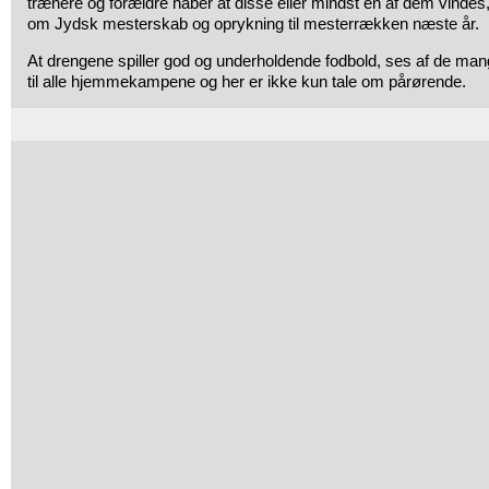
trænere og forældre håber at disse eller mindst én af dem vindes,
om Jydsk mesterskab og oprykning til mesterrækken næste år.
At drengene spiller god og underholdende fodbold, ses af de m
til alle hjemmekampene og her er ikke kun tale om pårørende.