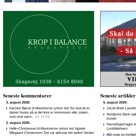
Seneste kommentarer
Seneste artikler
3. august 2026:
5. august 2026:
Karsten Bjarne til
Maskinerne rykker ind
: Nu skal de to
Jacob Brink Laurids
damer huske på at det ikke er kommunen eller staten,
Nordjyske Bank opjus
som skal være...
(kl. 14:54)
kunder
2. august 2026:
Havnefoged tager i
Helle+Christensen til
Maskinerne rykker ind
: Agnete
Lystbådehavn
Ellegaard Christensen! Det var akkurat min tanke! Verden
Blid yoga og mediat