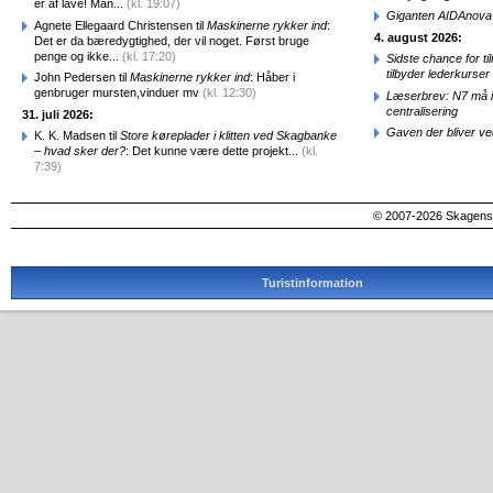
er af lave! Man...
(kl. 19:07)
Giganten AIDAnova e
Agnete Ellegaard Christensen til
Maskinerne rykker ind
:
4. august 2026:
Det er da bæredygtighed, der vil noget. Først bruge
penge og ikke...
(kl. 17:20)
Sidste chance for t
tilbyder lederkurse
John Pedersen til
Maskinerne rykker ind
: Håber i
genbruger mursten,vinduer mv
(kl. 12:30)
Læserbrev: N7 må ik
centralisering
31. juli 2026:
Gaven der bliver ve
K. K. Madsen til
Store køreplader i klitten ved Skagbanke
– hvad sker der?
: Det kunne være dette projekt...
(kl.
7:39)
© 2007-2026 SkagensA
Turistinformation