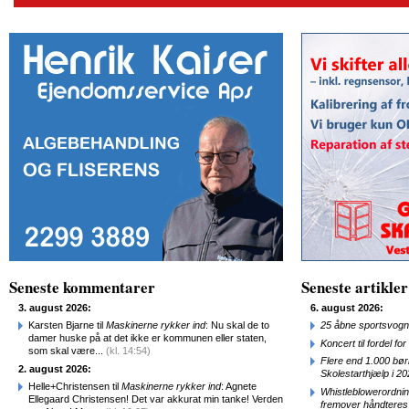
Seneste kommentarer
Seneste artikler
3. august 2026:
6. august 2026:
Karsten Bjarne til
Maskinerne rykker ind
: Nu skal de to
25 åbne sportsvogn
damer huske på at det ikke er kommunen eller staten,
Koncert til fordel f
som skal være...
(kl. 14:54)
Flere end 1.000 bø
2. august 2026:
Skolestarthjælp i 2
Helle+Christensen til
Maskinerne rykker ind
: Agnete
Whistleblowerordni
Ellegaard Christensen! Det var akkurat min tanke! Verden
fremover håndteres