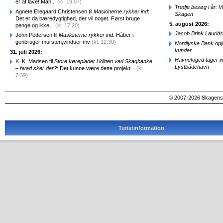
er af lave! Man...
(kl. 19:07)
Tredje besøg i år: V
Agnete Ellegaard Christensen til
Maskinerne rykker ind
:
Skagen
Det er da bæredygtighed, der vil noget. Først bruge
5. august 2026:
penge og ikke...
(kl. 17:20)
Jacob Brink Laurids
John Pedersen til
Maskinerne rykker ind
: Håber i
genbruger mursten,vinduer mv
(kl. 12:30)
Nordjyske Bank opjus
kunder
31. juli 2026:
Havnefoged tager i
K. K. Madsen til
Store køreplader i klitten ved Skagbanke
Lystbådehavn
– hvad sker der?
: Det kunne være dette projekt...
(kl.
7:39)
© 2007-2026 SkagensA
Turistinformation