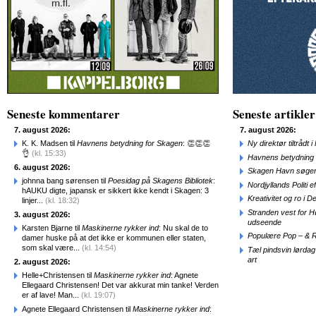
Seneste kommentarer
Seneste artikler
7. august 2026:
7. august 2026:
K. K. Madsen til
Havnens betydning for Skagen
: 👏👏👏
Ny direktør tiltråd
👌
(kl. 15:33)
Havnens betydning 
6. august 2026:
Skagen Havn søger
johnna bang sørensen til
Poesidag på Skagens Bibliotek
:
Nordjyllands Politi 
hAUKU digte, japansk er sikkert ikke kendt i Skagen: 3
Kreativitet og ro i
linjer...
(kl. 18:32)
Stranden vest for Hø
3. august 2026:
udseende
Karsten Bjarne til
Maskinerne rykker ind
: Nu skal de to
Populære Pop – & 
damer huske på at det ikke er kommunen eller staten,
som skal være...
(kl. 14:54)
Tæl pindsvin lørdag
art
2. august 2026:
Helle+Christensen til
Maskinerne rykker ind
: Agnete
Ellegaard Christensen! Det var akkurat min tanke! Verden
er af lave! Man...
(kl. 19:07)
Agnete Ellegaard Christensen til
Maskinerne rykker ind
: