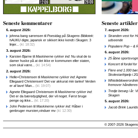
Seneste kommentarer
Seneste artikler
6. august 2026:
7. august 2026:
johnna bang sørensen til
Poesidag på Skagens Bibliotek
:
Stranden vest for Hø
hAUKU digte, japansk er sikkert ikke kendt i Skagen: 3
udseende
linjer...
(kl. 18:32)
Populære Pop – & 
3. august 2026:
6. august 2026:
Karsten Bjarne til
Maskinerne rykker ind
: Nu skal de to
25 åbne sportsvogn
damer huske på at det ikke er kommunen eller staten,
Koncert til fordel f
som skal være...
(kl. 14:54)
Flere end 1.000 bø
2. august 2026:
Skolestarthjælp i 2
Helle+Christensen til
Maskinerne rykker ind
: Agnete
Whistleblowerordni
Ellegaard Christensen! Det var akkurat min tanke! Verden
fremover håndteres
er af lave! Man...
(kl. 19:07)
Tredje besøg i år: V
Agnete Ellegaard Christensen til
Maskinerne rykker ind
:
Skagen
Det er da bæredygtighed, der vil noget. Først bruge
penge og ikke...
(kl. 17:20)
5. august 2026:
John Pedersen til
Maskinerne rykker ind
: Håber i
Jacob Brink Laurids
genbruger mursten,vinduer mv
(kl. 12:30)
© 2007-2026 SkagensA