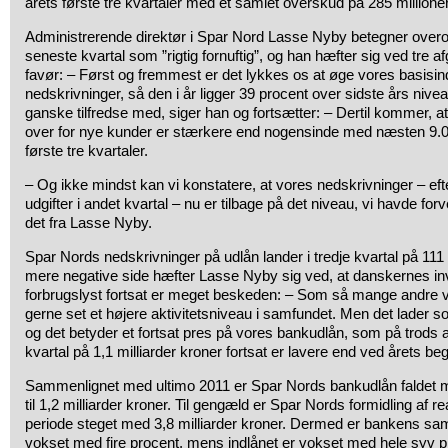
årets første tre kvartaler med et samlet overskud på 285 millione
Administrerende direktør i Spar Nord Lasse Nyby betegner overor
seneste kvartal som ”rigtig fornuftig”, og han hæfter sig ved tre 
favør: – Først og fremmest er det lykkes os at øge vores basisind
nedskrivninger, så den i år ligger 39 procent over sidste års nivea
ganske tilfredse med, siger han og fortsætter: – Dertil kommer, at
over for nye kunder er stærkere end nogensinde med næsten 9.00
første tre kvartaler.
– Og ikke mindst kan vi konstatere, at vores nedskrivninger – ef
udgifter i andet kvartal – nu er tilbage på det niveau, vi havde forve
det fra Lasse Nyby.
Spar Nords nedskrivninger på udlån lander i tredje kvartal på 111
mere negative side hæfter Lasse Nyby sig ved, at danskernes in
forbrugslyst fortsat er meget beskeden: – Som så mange andre 
gerne set et højere aktivitetsniveau i samfundet. Men det lader 
og det betyder et fortsat pres på vores bankudlån, som på trods a
kvartal på 1,1 milliarder kroner fortsat er lavere end ved årets b
Sammenlignet med ultimo 2011 er Spar Nords bankudlån faldet m
til 1,2 milliarder kroner. Til gengæld er Spar Nords formidling af r
periode steget med 3,8 milliarder kroner. Dermed er bankens sa
vokset med fire procent, mens indlånet er vokset med hele syv pr