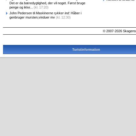
Det er da bæredygtighed, der vil noget. Først bruge
penge og ikke...
(kl. 17:20)
John Pedersen til
Maskinerne rykker ind
: Håber i
genbruger mursten,vinduer mv
(kl. 12:30)
© 2007-2026 SkagensA
Turistinformation