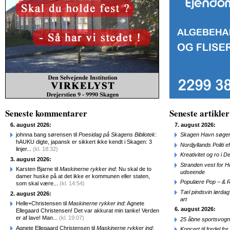
Seneste kommentarer
Seneste artikler
6. august 2026:
7. august 2026:
johnna bang sørensen til
Poesidag på Skagens Bibliotek
:
Skagen Havn søger
hAUKU digte, japansk er sikkert ikke kendt i Skagen: 3
Nordjyllands Politi 
linjer...
(kl. 18:32)
Kreativitet og ro i
3. august 2026:
Stranden vest for Hø
Karsten Bjarne til
Maskinerne rykker ind
: Nu skal de to
udseende
damer huske på at det ikke er kommunen eller staten,
Populære Pop – & 
som skal være...
(kl. 14:54)
Tæl pindsvin lørdag
2. august 2026:
art
Helle+Christensen til
Maskinerne rykker ind
: Agnete
6. august 2026:
Ellegaard Christensen! Det var akkurat min tanke! Verden
er af lave! Man...
(kl. 19:07)
25 åbne sportsvogn
Agnete Ellegaard Christensen til
Maskinerne rykker ind
:
Koncert til fordel f