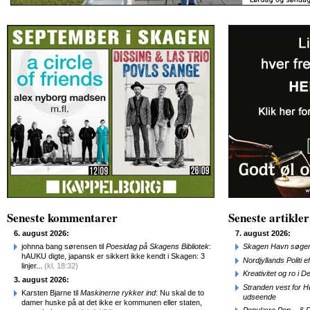
Seneste kommentarer
Seneste artikler
6. august 2026:
7. august 2026:
johnna bang sørensen til
Poesidag på Skagens Bibliotek
:
Skagen Havn søger
hAUKU digte, japansk er sikkert ikke kendt i Skagen: 3
Nordjyllands Politi 
linjer...
(kl. 18:32)
Kreativitet og ro i
3. august 2026:
Stranden vest for Hø
Karsten Bjarne til
Maskinerne rykker ind
: Nu skal de to
udseende
damer huske på at det ikke er kommunen eller staten,