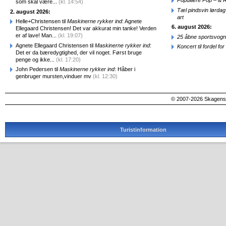
Populære Pop – & 
som skal være...
(kl. 14:54)
Tæl pindsvin lørdag
2. august 2026:
art
Helle+Christensen til
Maskinerne rykker ind
: Agnete
6. august 2026:
Ellegaard Christensen! Det var akkurat min tanke! Verden
er af lave! Man...
(kl. 19:07)
25 åbne sportsvogn
Agnete Ellegaard Christensen til
Maskinerne rykker ind
:
Koncert til fordel f
Det er da bæredygtighed, der vil noget. Først bruge
penge og ikke...
(kl. 17:20)
John Pedersen til
Maskinerne rykker ind
: Håber i
genbruger mursten,vinduer mv
(kl. 12:30)
© 2007-2026 SkagensA
Turistinformation