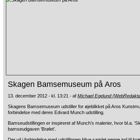
Skagen Bamsemuseum på Aros
13. december 2012 - kl. 13:21 - af
Michael Egelund (WebRedaktø
Skagens Bamsemuseum udstiller for øjeblikket på Aros Kunstmu
forbindelse med deres Edvard Munch udstilling.
Bamseudstillingen er inspireret af Munch’s malerier, hvor bl.a. ‘Skri
bamseudgaven ‘Brølet’.
Der vil i forbindelse med udstillingen blive samlet penge ind til k