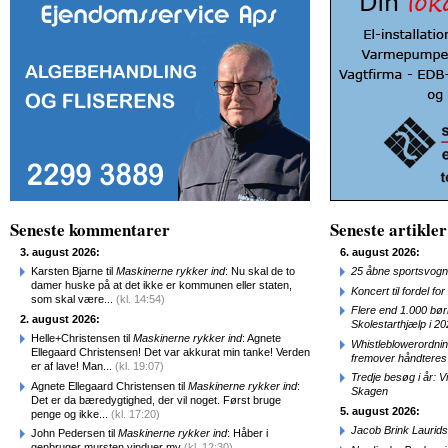
Seneste kommentarer
Seneste artikler
3. august 2026:
6. august 2026:
Karsten Bjarne til
Maskinerne rykker ind
: Nu skal de to
25 åbne sportsvogn
damer huske på at det ikke er kommunen eller staten,
Koncert til fordel f
som skal være...
(kl. 14:54)
Flere end 1.000 bø
2. august 2026:
Skolestarthjælp i 2
Helle+Christensen til
Maskinerne rykker ind
: Agnete
Whistleblowerordni
Ellegaard Christensen! Det var akkurat min tanke! Verden
fremover håndteres
er af lave! Man...
(kl. 19:07)
Tredje besøg i år: V
Agnete Ellegaard Christensen til
Maskinerne rykker ind
:
Skagen
Det er da bæredygtighed, der vil noget. Først bruge
5. august 2026:
penge og ikke...
(kl. 17:20)
Jacob Brink Laurids
John Pedersen til
Maskinerne rykker ind
: Håber i
genbruger mursten,vinduer mv
(kl. 12:30)