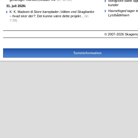
Nordjyske Bank opjus
kunder
31. juli 2026:
Havnefoged tager i
K. K. Madsen til
Store køreplader i klitten ved Skagbanke
Lystbådehavn
– hvad sker der?
: Det kunne være dette projekt...
(kl.
7:39)
© 2007-2026 SkagensA
Turistinformation