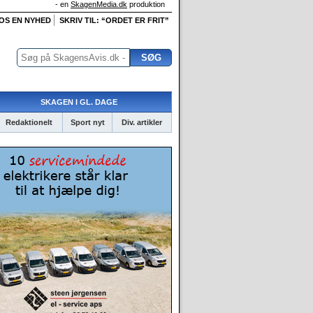
- en
SkagenMedia.dk
produktion
 OS EN NYHED
SKRIV TIL: “ORDET ER FRIT”
SKAGEN I GL. DAGE
Redaktionelt
Sport nyt
Div. artikler