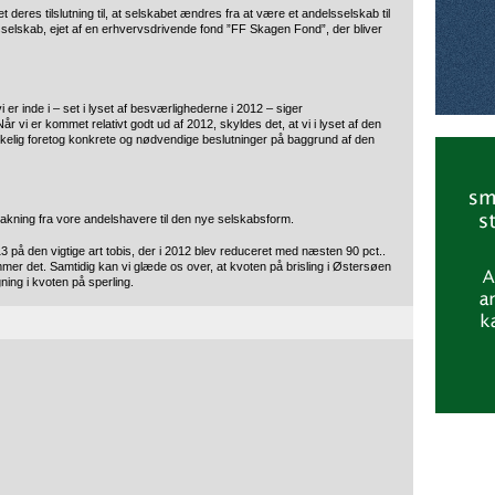
 deres tilslutning til, at selskabet ændres fra at være et andelsselskab til
selskab, ejet af en erhvervsdrivende fond ”FF Skagen Fond”, der bliver
i er inde i – set i lyset af besværlighederne i 2012 – siger
 vi er kommet relativt godt ud af 2012, skyldes det, at vi i lyset af den
likkelig foretog konkrete og nødvendige beslutninger på baggrund af den
bakning fra vore andelshavere til den nye selskabsform.
 på den vigtige art tobis, der i 2012 blev reduceret med næsten 90 pct..
r det. Samtidig kan vi glæde os over, at kvoten på brisling i Østersøen
ning i kvoten på sperling.