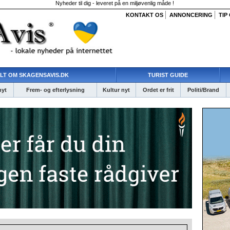
Nyheder til dig - leveret på en miljøvenlig måde !
KONTAKT OS
ANNONCERING
TIP
LT OM SKAGENSAVIS.DK
TURIST GUIDE
nyt
Frem- og efterlysning
Kultur nyt
Ordet er frit
Politi/Brand