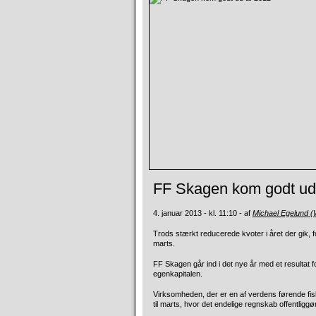
FF Skagen kom godt ud
4. januar 2013 - kl. 11:10 - af
Michael Egelund 
Trods stærkt reducerede kvoter i året der gik, f
marts.
FF Skagen går ind i det nye år med et resultat fo
egenkapitalen.
Virksomheden, der er en af verdens førende fisk
til marts, hvor det endelige regnskab offentliggø