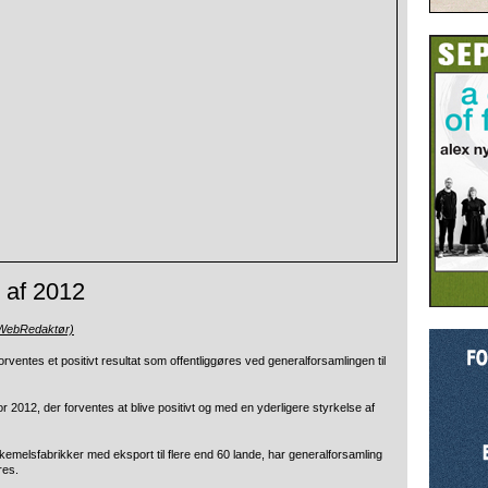
 af 2012
(WebRedaktør)
orventes et positivt resultat som offentliggøres ved generalforsamlingen til
r 2012, der forventes at blive positivt og med en yderligere styrkelse af
emelsfabrikker med eksport til flere end 60 lande, har generalforsamling
res.