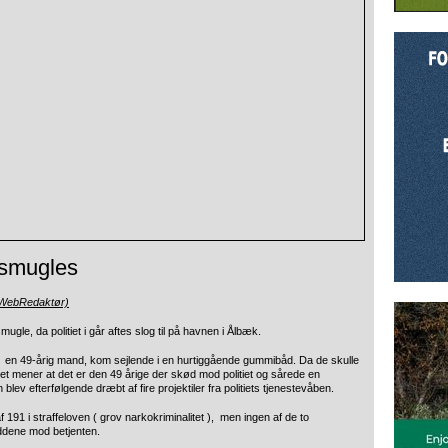
 smugles
(WebRedaktør)
le, da politiet i går aftes slog til på havnen i Ålbæk.
 en 49-årig mand, kom sejlende i en hurtiggående gummibåd. Da de skulle
litiet mener at det er den 49 årige der skød mod politiet og sårede en
ev efterfølgende dræbt af fire projektiler fra politiets tjenestevåben.
f 191 i straffeloven ( grov narkokriminalitet ), men ingen af de to
ddene mod betjenten.