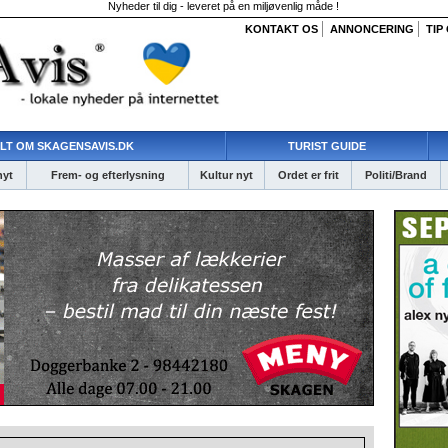
Nyheder til dig - leveret på en miljøvenlig måde !
KONTAKT OS
ANNONCERING
TIP
LT OM SKAGENSAVIS.DK
TURIST GUIDE
nyt
Frem- og efterlysning
Kultur nyt
Ordet er frit
Politi/Brand