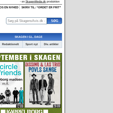
- en
SkagenMedia.dk
produktion
 OS EN NYHED
SKRIV TIL: “ORDET ER FRIT”
SKAGEN I GL. DAGE
Redaktionelt
Sport nyt
Div. artikler