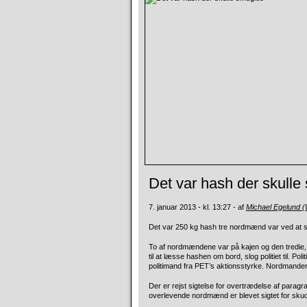
Det var hash der skulle
7. januar 2013 - kl. 13:27 - af
Michael Egelund 
Det var 250 kg hash tre nordmænd var ved at smug
To af nordmændene var på kajen og den tredie,
til at læsse hashen om bord, slog politiet til. Po
politimand fra PET’s aktionsstyrke. Nordmanden bl
Der er rejst sigtelse for overtrædelse af paragra
overlevende nordmænd er blevet sigtet for sku