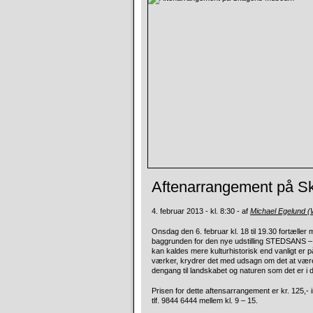
Aftenarrangement på 
4. februar 2013 - kl. 8:30 - af
Michael Egelund 
Onsdag den 6. februar kl. 18 til 19.30 fortæ
baggrunden for den nye udstilling STEDSANS – 
kan kaldes mere kulturhistorisk end vanligt e
værker, krydrer det med udsagn om det at vær
dengang til landskabet og naturen som det er i 
Prisen for dette aftensarrangement er kr. 125,- in
tlf. 9844 6444 mellem kl. 9 – 15.