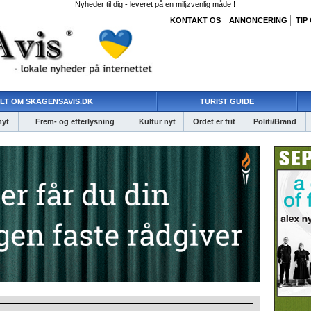
Nyheder til dig - leveret på en miljøvenlig måde !
KONTAKT OS
ANNONCERING
TIP
LT OM SKAGENSAVIS.DK
TURIST GUIDE
nyt
Frem- og efterlysning
Kultur nyt
Ordet er frit
Politi/Brand