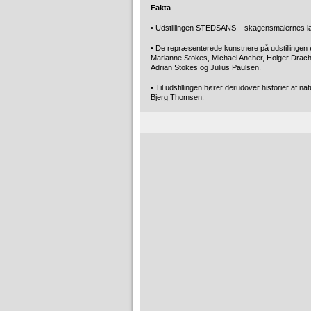
Fakta
• Udstillingen STEDSANS – skagensmalernes l
• De repræsenterede kunstnere på udstillingen e
Marianne Stokes, Michael Ancher, Holger Drachm
Adrian Stokes og Julius Paulsen.
• Til udstillingen hører derudover historier af 
Bjerg Thomsen.