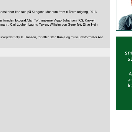
andskaber kan ses på Skagens Museum frem til årets udgang, 2013
r foruden fotograf Allan Toft, malerne Viggo Johansen, P.S. Krøyer,
ann, Carl Locher, Laurits Tuxen, Wilhelm von Gegerfelt, Einar Hein,
naturvejleder Villy K. Hansen, forfatter Sten Kaalø og museumsformidler Ane