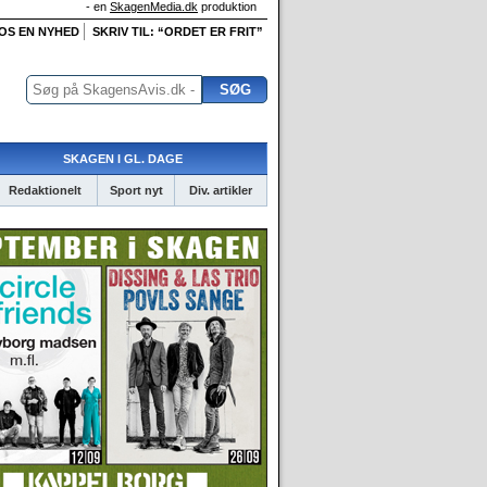
- en
SkagenMedia.dk
produktion
 OS EN NYHED
SKRIV TIL: “ORDET ER FRIT”
SKAGEN I GL. DAGE
Redaktionelt
Sport nyt
Div. artikler