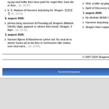
og jeg skal heller ikke have point for noget Men Jane der
Vind, svaller og gø
er ikke...
(kl. 18:47)
Spirit of Discovery
K. K. Madsen til
Havnens betydning for Skagen
: 👏👏👏
7. august 2026:
👌
(kl. 15:33)
Ny direktør tiltråd
6. august 2026:
Havnens betydning 
johnna bang sørensen til
Poesidag på Skagens Bibliotek
:
hAUKU digte, japansk er sikkert ikke kendt i Skagen: 3
Skagen Havn søger
linjer...
(kl. 18:32)
3. august 2026:
Karsten Bjarne til
Maskinerne rykker ind
: Nu skal de to
damer huske på at det ikke er kommunen eller staten,
som skal være...
(kl. 14:54)
© 2007-2026 SkagensA
Turistinformation