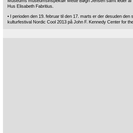
Museums museumsinspektør Mette Bøgh Jensen samt leder af 
Hus Elisabeth Fabritius.
• I perioden den 19. februar til den 17. marts er der desuden den 
kulturfestival Nordic Cool 2013 på John F. Kennedy Center for th