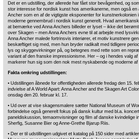
Det er en udstilling, der allerede har fået stor bevågenhed, og s
stor interesse for nordisk kunst hos amerikanerne, men også en
Ancher som en af de vigtigste eksponenter for kunstnerkolonien i
moderne gennembrud i nordisk kunst generelt. Hvad amerikans
at bemærke ved Anna Anchers billeder er lyset – ikke det berømte
over Skagen – men Anna Anchers evne til at arbejde med lysvirkni
Anna Ancher malede fortrinsvis interiører, et motiv kunstnere g
beskæftiget sig med, men hun bryder radikalt med tidligere peri
lys og skyggevirkninger på, og betegnes med rette som en repræ
variant af den franske impressionisme. Her – og i hendes valg af
markerer hun sig som den nok mest nyskabende og moderne af 
Fakta omkring udstillingen:
• Udstillingen åbnede for offentligheden allerede fredag den 15. feb
indvielse af A World Apart: Anna Ancher and the Skagen Art Colon
onsdag den 20. februar kl. 17.
• Ud over at vise skagensmalere sætter National Museum of Wom
forbindelse også generelt fokus på dansk kultur med bl.a. konce
paneldiskussion, temaomvisninger og film af danske kvindelige 
Sherfig, Susanne Bier og Anne-Grethe Bjarup Riis.
• Der er til udstillingen udgivet et katalog på 150 sider med artikle