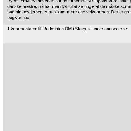
Byens erhvervsdrivende har på fornemste vis sponsoreret flotte
danske mestre. Så har man lyst til at se nogle af de måske kom
badmintonstjerner, er publikum mere end velkommen. Der er grati
begivenhed.
1 kommentarer til “Badminton DM i Skagen” under annoncerne.