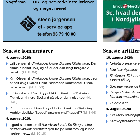
Seneste kommentarer
Seneste artikler
9. august 2026:
10. august 2026:
Leif Jensen til
Ulvekoppel lukker Bunken Klitplantage
: Der
Nybolig præsenterer
findes 4 benet ulve, og så er der den langt farligere 2
Midt i ulvehysteriet
benet...
(kl. 15:04)
Skolestart: 516 bør
Kim Olesen til
Ulvekoppel lukker Bunken Klitplantage
: Jeg
sikkert på vej
er helt enig i Søren Holm Pedersens kommentar. Ulven
Børneuniverser og 
hører ikke...
(kl. 10:29)
Jørgen Anker Simon
F. Svendsen til
Ulvekoppel lukker Bunken Klitplantage
:
Mandagsmagasinet
Flyt ulven til nord Sjælland så bliver den nok skudt
(kl.
9:40)
To blev til en!
Peter Laurseni til
Ulvekoppel lukker Bunken Klitplantage
:
9. august 2026:
Hedder det ikke "kobbel" snarere end "koppel"?
(kl. 8:04)
Eksklusiv ferielejl
8. august 2026:
Ulvekoppel lukker B
sigurd s simonsen til
Naturbrand ved Lille Skagen efter
brug af ukrudtsbrænder
: glad for jeg kom forbi og kunne
hjælpe med...
(kl. 16:19)