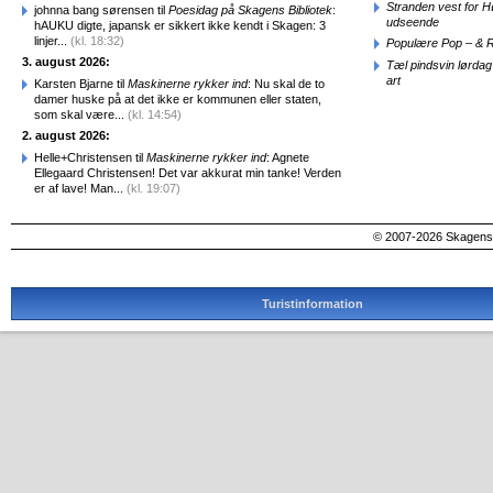
Stranden vest for Hø
johnna bang sørensen til
Poesidag på Skagens Bibliotek
:
udseende
hAUKU digte, japansk er sikkert ikke kendt i Skagen: 3
linjer...
(kl. 18:32)
Populære Pop – & 
3. august 2026:
Tæl pindsvin lørdag
art
Karsten Bjarne til
Maskinerne rykker ind
: Nu skal de to
damer huske på at det ikke er kommunen eller staten,
som skal være...
(kl. 14:54)
2. august 2026:
Helle+Christensen til
Maskinerne rykker ind
: Agnete
Ellegaard Christensen! Det var akkurat min tanke! Verden
er af lave! Man...
(kl. 19:07)
© 2007-2026 SkagensA
Turistinformation