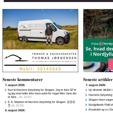
Seneste kommentarer
Seneste artikler
7. august 2026:
7. august 2026:
Kurt til
Havnens betydning for Skagen
: Jeg er ikke SF’er
Ny direktør tiltråd
og jeg skal heller ikke have point for noget Men Jane der
Havnens betydning 
er ikke...
(kl. 18:47)
Skagen Havn søger
K. K. Madsen til
Havnens betydning for Skagen
: 👏👏👏
Nordjyllands Politi 
👌
(kl. 15:33)
Kreativitet og ro i
6. august 2026: