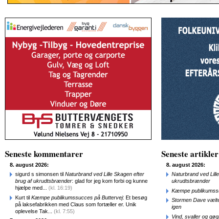
Seneste kommentarer
Seneste artikler
8. august 2026:
8. august 2026:
sigurd s simonsen til
Naturbrand ved Lille Skagen efter
Naturbrand ved Lill
brug af ukrudtsbrænder
: glad for jeg kom forbi og kunne
ukrudtsbrænder
hjælpe med...
(kl. 16:19)
Kæmpe publikumssu
Kurt til
Kæmpe publikumssucces på Buttervej
: Et besøg
Stormen Dave vælte
på laksefabrikken med Claus som fortæller er. Unik
igen
oplevelse Tak...
(kl. 7:55)
Vind, svaller og gø