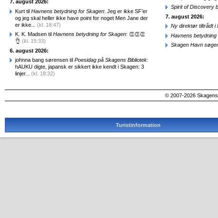
7. august 2026:
Spirit of Discovery
Kurt til
Havnens betydning for Skagen
: Jeg er ikke SF’er
7. august 2026:
og jeg skal heller ikke have point for noget Men Jane der
er ikke...
(kl. 18:47)
Ny direktør tiltråd
K. K. Madsen til
Havnens betydning for Skagen
: 👏👏👏
Havnens betydning 
👌
(kl. 15:33)
Skagen Havn søger
6. august 2026:
johnna bang sørensen til
Poesidag på Skagens Bibliotek
:
hAUKU digte, japansk er sikkert ikke kendt i Skagen: 3
linjer...
(kl. 18:32)
© 2007-2026 SkagensA
Turistinformation