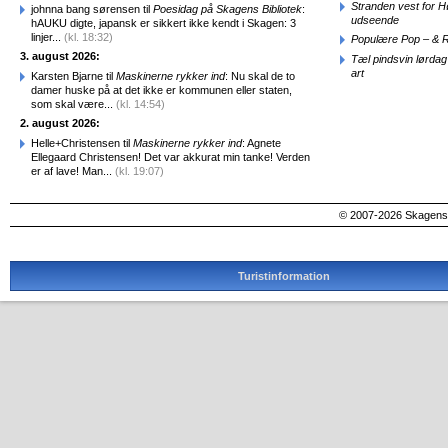
Stranden vest for Hø
johnna bang sørensen til
Poesidag på Skagens Bibliotek
:
udseende
hAUKU digte, japansk er sikkert ikke kendt i Skagen: 3
linjer...
(kl. 18:32)
Populære Pop – & 
3. august 2026:
Tæl pindsvin lørdag
art
Karsten Bjarne til
Maskinerne rykker ind
: Nu skal de to
damer huske på at det ikke er kommunen eller staten,
som skal være...
(kl. 14:54)
2. august 2026:
Helle+Christensen til
Maskinerne rykker ind
: Agnete
Ellegaard Christensen! Det var akkurat min tanke! Verden
er af lave! Man...
(kl. 19:07)
© 2007-2026 SkagensA
Turistinformation