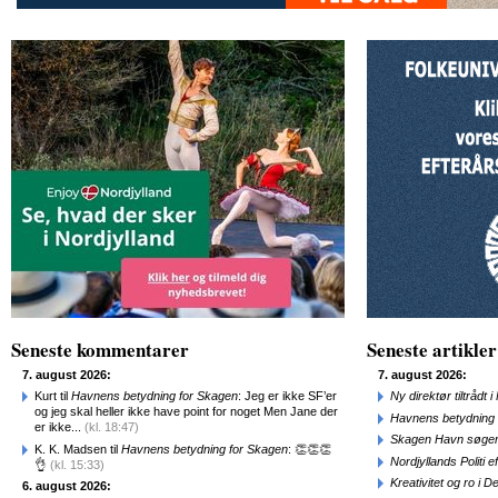
Seneste kommentarer
Seneste artikler
7. august 2026:
7. august 2026:
Kurt til
Havnens betydning for Skagen
: Jeg er ikke SF’er
Ny direktør tiltråd
og jeg skal heller ikke have point for noget Men Jane der
Havnens betydning 
er ikke...
(kl. 18:47)
Skagen Havn søger
K. K. Madsen til
Havnens betydning for Skagen
: 👏👏👏
Nordjyllands Politi 
👌
(kl. 15:33)
Kreativitet og ro i
6. august 2026: