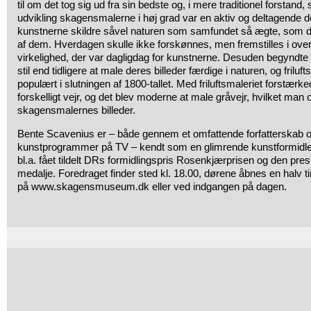
til om det tog sig ud fra sin bedste og, i mere traditionel forstan
udvikling skagensmalerne i høj grad var en aktiv og deltagende del
kunstnerne skildre såvel naturen som samfundet så ægte, som de
af dem. Hverdagen skulle ikke forskønnes, men fremstilles i o
virkelighed, der var dagligdag for kunstnerne. Desuden begyndte 
stil end tidligere at male deres billeder færdige i naturen, og frilu
populært i slutningen af 1800-tallet. Med friluftsmaleriet forstærk
forskelligt vejr, og det blev moderne at male gråvejr, hvilket man o
skagensmalernes billeder.
Bente Scavenius er – både gennem et omfattende forfatterskab og
kunstprogrammer på TV – kendt som en glimrende kunstformidle
bl.a. fået tildelt DRs formidlingspris Rosenkjærprisen og den pres
medalje. Foredraget finder sted kl. 18.00, dørene åbnes en halv time
på www.skagensmuseum.dk eller ved indgangen på dagen.