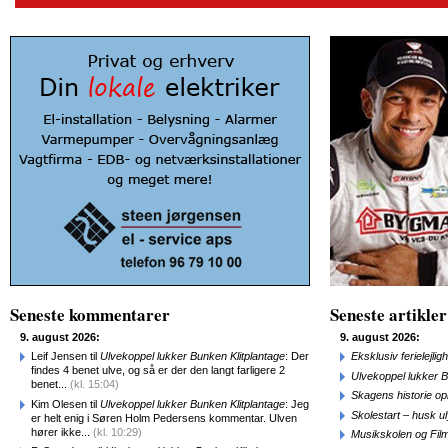
Seneste kommentarer
Seneste artikler
9. august 2026:
9. august 2026:
Leif Jensen til
Ulvekoppel lukker Bunken Klitplantage
: Der
Eksklusiv ferielejl
findes 4 benet ulve, og så er der den langt farligere 2
Ulvekoppel lukker B
benet...
(kl. 15:04)
Skagens historie o
Kim Olesen til
Ulvekoppel lukker Bunken Klitplantage
: Jeg
Skolestart – husk uly
er helt enig i Søren Holm Pedersens kommentar. Ulven
hører ikke...
(kl. 10:29)
Musikskolen og Fil