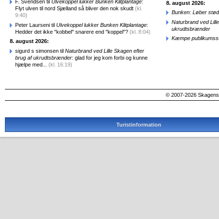
F. Svendsen til
Ulvekoppel lukker Bunken Klitplantage
:
8. august 2026:
Flyt ulven til nord Sjælland så bliver den nok skudt
(kl.
Bunken: Løber stød
9:40)
Naturbrand ved Lill
Peter Laurseni til
Ulvekoppel lukker Bunken Klitplantage
:
ukrudtsbrænder
Hedder det ikke "kobbel" snarere end "koppel"?
(kl. 8:04)
Kæmpe publikumssu
8. august 2026:
sigurd s simonsen til
Naturbrand ved Lille Skagen efter
brug af ukrudtsbrænder
: glad for jeg kom forbi og kunne
hjælpe med...
(kl. 16:19)
© 2007-2026 SkagensA
Turistinformation