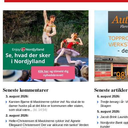
Seneste kommentarer
Seneste artikler
3. august 2026:
6. august 2026:
Karsten Bjarne til
Maskinerne rykker ind
: Nu skal de to
Tredje besøg i år: V
damer huske på at det ikke er kommunen eller staten,
Skagen
som skal være...
(kl. 14:54)
5. august 2026:
2. august 2026:
Jacob Brink Laurids
Helle+Christensen til
Maskinerne rykker ind
: Agnete
Nordjyske Bank opjus
Ellegaard Christensen! Det var akkurat min tanke! Verden
kunder