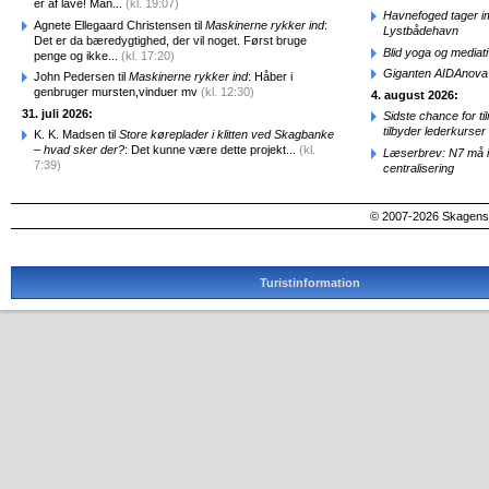
er af lave! Man...
(kl. 19:07)
Havnefoged tager i
Agnete Ellegaard Christensen til
Maskinerne rykker ind
:
Lystbådehavn
Det er da bæredygtighed, der vil noget. Først bruge
Blid yoga og mediat
penge og ikke...
(kl. 17:20)
Giganten AIDAnova e
John Pedersen til
Maskinerne rykker ind
: Håber i
genbruger mursten,vinduer mv
(kl. 12:30)
4. august 2026:
31. juli 2026:
Sidste chance for t
tilbyder lederkurse
K. K. Madsen til
Store køreplader i klitten ved Skagbanke
– hvad sker der?
: Det kunne være dette projekt...
(kl.
Læserbrev: N7 må ik
7:39)
centralisering
© 2007-2026 SkagensA
Turistinformation